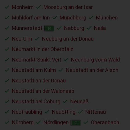
Monheim
Moosburg an der Isar
Mühldorf am Inn
Münchberg
München
Münnerstadt
Nabburg
Naila
N
Neu-Ulm
Neuburg an der Donau
Neumarkt in der Oberpfalz
Neumarkt-Sankt Veit
Neunburg vorm Wald
Neustadt am Kulm
Neustadt an der Aisch
Neustadt an der Donau
Neustadt an der Waldnaab
Neustadt bei Coburg
Neusäß
Neutraubling
Neuötting
Nittenau
Nürnberg
Nördlingen
Oberasbach
O