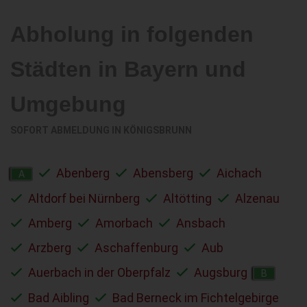
Abholung in folgenden
Städten in Bayern und
Umgebung
SOFORT ABMELDUNG IN
KÖNIGSBRUNN
Abenberg
Abensberg
Aichach
A
Altdorf bei Nürnberg
Altötting
Alzenau
Amberg
Amorbach
Ansbach
Arzberg
Aschaffenburg
Aub
Auerbach in der Oberpfalz
Augsburg
B
Bad Aibling
Bad Berneck im Fichtelgebirge