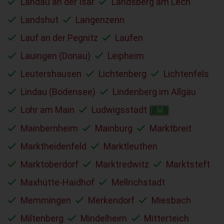
Landau an der Isar
Landsberg am Lech
Landshut
Langenzenn
Lauf an der Pegnitz
Laufen
Lauingen (Donau)
Leipheim
Leutershausen
Lichtenberg
Lichtenfels
Lindau (Bodensee)
Lindenberg im Allgäu
Lohr am Main
Ludwigsstadt
M
Mainbernheim
Mainburg
Marktbreit
Marktheidenfeld
Marktleuthen
Marktoberdorf
Marktredwitz
Marktsteft
Maxhütte-Haidhof
Mellrichstadt
Memmingen
Merkendorf
Miesbach
Miltenberg
Mindelheim
Mitterteich