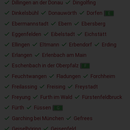
Dillingen an der Donau
Dingolfing
Dinkelsbühl
Donauwörth
Dorfen
E
Ebermannstadt
Ebern
Ebersberg
Eggenfelden
Eibelstadt
Eichstätt
Ellingen
Eltmann
Erbendorf
Erding
Erlangen
Erlenbach am Main
Eschenbach in der Oberpfalz
F
Feuchtwangen
Fladungen
Forchheim
Freilassing
Freising
Freystadt
Freyung
Furth im Wald
Fürstenfeldbruck
Fürth
Füssen
G
Garching bei München
Gefrees
Geiselhöring
Geisenfeld