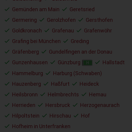
Gemünden am Main
Geretsried
Germering
Gerolzhofen
Gersthofen
Goldkronach
Grafenau
Grafenwöhr
Grafing bei München
Greding
Gräfenberg
Gundelfingen an der Donau
Gunzenhausen
Günzburg
Hallstadt
H
Hammelburg
Harburg (Schwaben)
Hauzenberg
Haßfurt
Heideck
Heilsbronn
Helmbrechts
Hemau
Herrieden
Hersbruck
Herzogenaurach
Hilpoltstein
Hirschau
Hof
Hofheim in Unterfranken