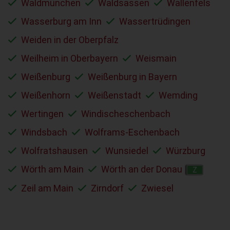
Waldmünchen
Waldsassen
Wallenfels
Wasserburg am Inn
Wassertrüdingen
Weiden in der Oberpfalz
Weilheim in Oberbayern
Weismain
Weißenburg
Weißenburg in Bayern
Weißenhorn
Weißenstadt
Wemding
Wertingen
Windischeschenbach
Windsbach
Wolframs-Eschenbach
Wolfratshausen
Wunsiedel
Würzburg
Wörth am Main
Wörth an der Donau
Z
Zeil am Main
Zirndorf
Zwiesel