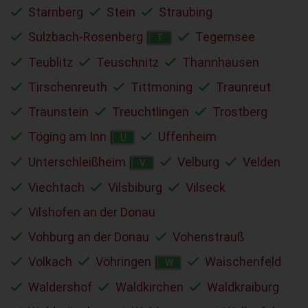
Starnberg
Stein
Straubing
Sulzbach-Rosenberg
Tegernsee
T
Teublitz
Teuschnitz
Thannhausen
Tirschenreuth
Tittmoning
Traunreut
Traunstein
Treuchtlingen
Trostberg
Töging am Inn
Uffenheim
U
Unterschleißheim
Velburg
Velden
V
Viechtach
Vilsbiburg
Vilseck
Vilshofen an der Donau
Vohburg an der Donau
Vohenstrauß
Volkach
Vöhringen
Waischenfeld
W
Waldershof
Waldkirchen
Waldkraiburg