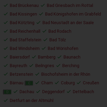
Bad Brückenau
Bad Griesbach im Rottal
Bad Kissingen
Bad Königshofen im Grabfeld
Bad Kötzting
Bad Neustadt an der Saale
Bad Reichenhall
Bad Rodach
Bad Staffelstein
Bad Tölz
Bad Windsheim
Bad Wörishofen
Baiersdorf
Bamberg
Baunach
Bayreuth
Beilngries
Berching
Betzenstein
Bischofsheim in der Rhön
Bärnau
Cham
Coburg
Creußen
C
Dachau
Deggendorf
Dettelbach
D
Dietfurt an der Altmühl