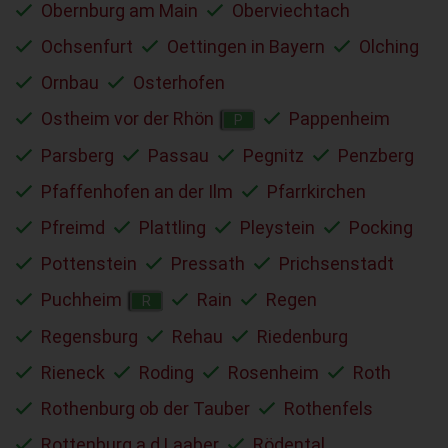
Obernburg am Main
Oberviechtach
Ochsenfurt
Oettingen in Bayern
Olching
Ornbau
Osterhofen
Ostheim vor der Rhön
Pappenheim
P
Parsberg
Passau
Pegnitz
Penzberg
Pfaffenhofen an der Ilm
Pfarrkirchen
Pfreimd
Plattling
Pleystein
Pocking
Pottenstein
Pressath
Prichsenstadt
Puchheim
Rain
Regen
R
Regensburg
Rehau
Riedenburg
Rieneck
Roding
Rosenheim
Roth
Rothenburg ob der Tauber
Rothenfels
Rottenburg a.d.Laaber
Rödental