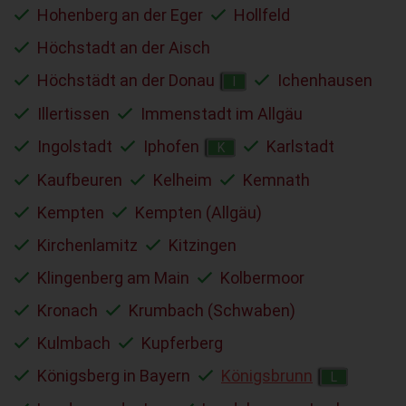
Hohenberg an der Eger
Hollfeld
Höchstadt an der Aisch
Höchstädt an der Donau
Ichenhausen
I
Illertissen
Immenstadt im Allgäu
Ingolstadt
Iphofen
Karlstadt
K
Kaufbeuren
Kelheim
Kemnath
Kempten
Kempten (Allgäu)
Kirchenlamitz
Kitzingen
Klingenberg am Main
Kolbermoor
Kronach
Krumbach (Schwaben)
Kulmbach
Kupferberg
Königsberg in Bayern
Königsbrunn
L