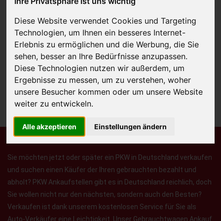
Ihre Privatsphäre ist uns wichtig
Diese Website verwendet Cookies und Targeting
Technologien, um Ihnen ein besseres Internet-
JETZT KOSTENLOSE BEWERTUNG
Erlebnis zu ermöglichen und die Werbung, die Sie
sehen, besser an Ihre Bedürfnisse anzupassen.
Kostenloses Angebot
für den Ankauf Ihres Autos inklusive der
Diese Technologien nutzen wir außerdem, um
Abholung, auf Wunsch sofort Geld. Ihre Daten werden nicht mit Dritten
Ergebnisse zu messen, um zu verstehen, woher
geteilt.
unsere Besucher kommen oder um unsere Website
weiter zu entwickeln.
Wir garantieren 100% Sicherheit.
Alle akzeptieren
Einstellungen ändern
Sie möchten jetzt oder später ein PKW in Deutschland verkaufen
und suchen einen Käufer der Ihren gebrauchten bezahlt und
abholt? PKW Ankaufstellen gibt es in Deutschland reichlich, doch
Sie wollen nicht nur den nächsten, sondern auch den Besten?
Verkaufen ist dank unserem kostenlosen Service für Sie als
Auto-Verkäufer eine Leichtigkeit. Unser Gebrauchtwagen Ankauf