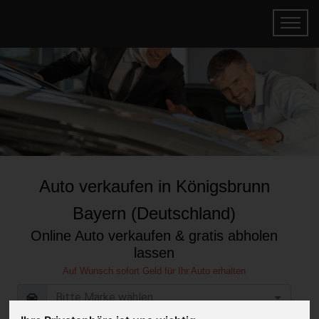
Auto verkaufen in Königsbrunn
Bayern (Deutschland)
Online Auto verkaufen & gratis abholen
lassen
Auf Wunsch sofort Geld für Ihr Auto erhalten