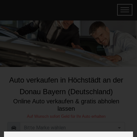
Auto verkaufen in Höchstädt an der
Donau Bayern (Deutschland)
Online Auto verkaufen & gratis abholen
lassen
Auf Wunsch sofort Geld für Ihr Auto erhalten