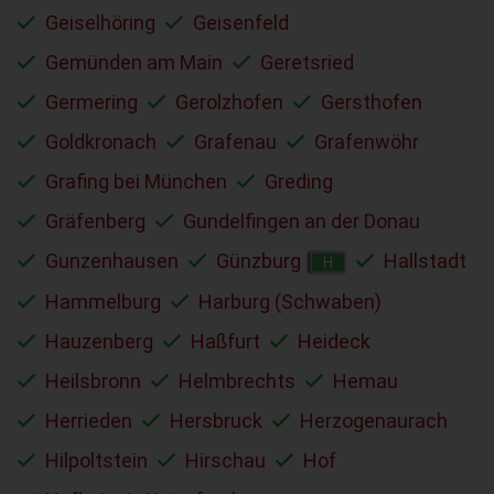
Geiselhöring
Geisenfeld
Gemünden am Main
Geretsried
Germering
Gerolzhofen
Gersthofen
Goldkronach
Grafenau
Grafenwöhr
Grafing bei München
Greding
Gräfenberg
Gundelfingen an der Donau
Gunzenhausen
Günzburg
Hallstadt
H
Hammelburg
Harburg (Schwaben)
Hauzenberg
Haßfurt
Heideck
Heilsbronn
Helmbrechts
Hemau
Herrieden
Hersbruck
Herzogenaurach
Hilpoltstein
Hirschau
Hof