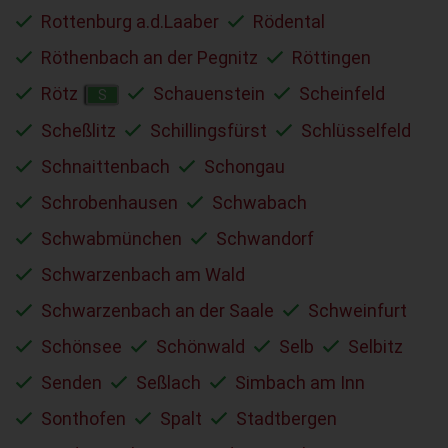
Rottenburg a.d.Laaber
Rödental
Röthenbach an der Pegnitz
Röttingen
Rötz
Schauenstein
Scheinfeld
S
Scheßlitz
Schillingsfürst
Schlüsselfeld
Schnaittenbach
Schongau
Schrobenhausen
Schwabach
Schwabmünchen
Schwandorf
Schwarzenbach am Wald
Schwarzenbach an der Saale
Schweinfurt
Schönsee
Schönwald
Selb
Selbitz
Senden
Seßlach
Simbach am Inn
Sonthofen
Spalt
Stadtbergen