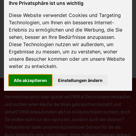
Ihre Privatsphäre ist uns wichtig
Diese Website verwendet Cookies und Targeting
Technologien, um Ihnen ein besseres Internet-
JETZT KOSTENLOSE BEWERTUNG
Erlebnis zu ermöglichen und die Werbung, die Sie
sehen, besser an Ihre Bedürfnisse anzupassen.
Kostenloses Angebot
für den Ankauf Ihres Autos inklusive der
Diese Technologien nutzen wir außerdem, um
Abholung, auf Wunsch sofort Geld. Ihre Daten werden nicht mit Dritten
Ergebnisse zu messen, um zu verstehen, woher
geteilt.
unsere Besucher kommen oder um unsere Website
Wir garantieren 100% Sicherheit.
weiter zu entwickeln.
Alle akzeptieren
Einstellungen ändern
Sie möchten jetzt oder später ein PKW in Deutschland verkaufen
und suchen einen Käufer der Ihren gebrauchten bezahlt und
abholt? PKW Ankaufstellen gibt es in Deutschland reichlich, doch
Sie wollen nicht nur den nächsten, sondern auch den Besten?
Verkaufen ist dank unserem kostenlosen Service für Sie als
Auto-Verkäufer eine Leichtigkeit. Unser Gebrauchtwagen Ankauf