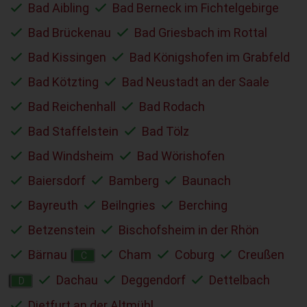
Bad Aibling
Bad Berneck im Fichtelgebirge
Bad Brückenau
Bad Griesbach im Rottal
Bad Kissingen
Bad Königshofen im Grabfeld
Bad Kötzting
Bad Neustadt an der Saale
Bad Reichenhall
Bad Rodach
Bad Staffelstein
Bad Tölz
Bad Windsheim
Bad Wörishofen
Baiersdorf
Bamberg
Baunach
Bayreuth
Beilngries
Berching
Betzenstein
Bischofsheim in der Rhön
Bärnau
Cham
Coburg
Creußen
C
Dachau
Deggendorf
Dettelbach
D
Dietfurt an der Altmühl