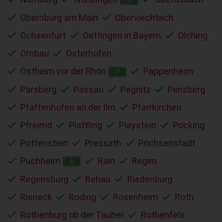
Obernburg am Main
Oberviechtach
Ochsenfurt
Oettingen in Bayern
Olching
Ornbau
Osterhofen
Ostheim vor der Rhön
Pappenheim
P
Parsberg
Passau
Pegnitz
Penzberg
Pfaffenhofen an der Ilm
Pfarrkirchen
Pfreimd
Plattling
Pleystein
Pocking
Pottenstein
Pressath
Prichsenstadt
Puchheim
Rain
Regen
R
Regensburg
Rehau
Riedenburg
Rieneck
Roding
Rosenheim
Roth
Rothenburg ob der Tauber
Rothenfels