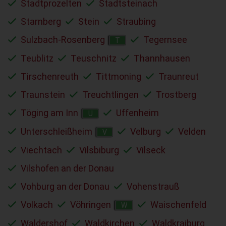
Stadtprozelten
Stadtsteinach
Starnberg
Stein
Straubing
Sulzbach-Rosenberg
Tegernsee
T
Teublitz
Teuschnitz
Thannhausen
Tirschenreuth
Tittmoning
Traunreut
Traunstein
Treuchtlingen
Trostberg
Töging am Inn
Uffenheim
U
Unterschleißheim
Velburg
Velden
V
Viechtach
Vilsbiburg
Vilseck
Vilshofen an der Donau
Vohburg an der Donau
Vohenstrauß
Volkach
Vöhringen
Waischenfeld
W
Waldershof
Waldkirchen
Waldkraiburg