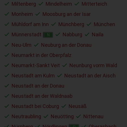
Miltenberg
Mindelheim
Mitterteich
Monheim
Moosburg an der Isar
Mühldorf am Inn
Münchberg
München
Münnerstadt
Nabburg
Naila
N
Neu-Ulm
Neuburg an der Donau
Neumarkt in der Oberpfalz
Neumarkt-Sankt Veit
Neunburg vorm Wald
Neustadt am Kulm
Neustadt an der Aisch
Neustadt an der Donau
Neustadt an der Waldnaab
Neustadt bei Coburg
Neusäß
Neutraubling
Neuötting
Nittenau
Nürnberg
Nördlingen
Oberasbach
O