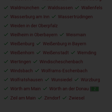
Waldmünchen
Waldsassen
Wallenfels
Wasserburg am Inn
Wassertrüdingen
Weiden in der Oberpfalz
Weilheim in Oberbayern
Weismain
Weißenburg
Weißenburg in Bayern
Weißenhorn
Weißenstadt
Wemding
Wertingen
Windischeschenbach
Windsbach
Wolframs-Eschenbach
Wolfratshausen
Wunsiedel
Würzburg
Wörth am Main
Wörth an der Donau
Z
Zeil am Main
Zirndorf
Zwiesel