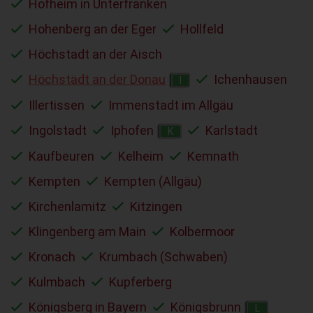
Hofheim in Unterfranken
Hohenberg an der Eger
Hollfeld
Höchstadt an der Aisch
Höchstädt an der Donau
Ichenhausen
I
Illertissen
Immenstadt im Allgäu
Ingolstadt
Iphofen
Karlstadt
K
Kaufbeuren
Kelheim
Kemnath
Kempten
Kempten (Allgäu)
Kirchenlamitz
Kitzingen
Klingenberg am Main
Kolbermoor
Kronach
Krumbach (Schwaben)
Kulmbach
Kupferberg
Königsberg in Bayern
Königsbrunn
L