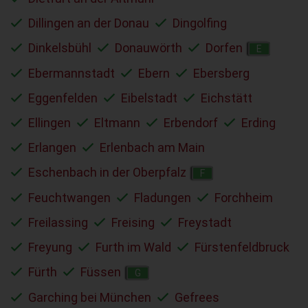
Dillingen an der Donau
Dingolfing
Dinkelsbühl
Donauwörth
Dorfen
E
Ebermannstadt
Ebern
Ebersberg
Eggenfelden
Eibelstadt
Eichstätt
Ellingen
Eltmann
Erbendorf
Erding
Erlangen
Erlenbach am Main
Eschenbach in der Oberpfalz
F
Feuchtwangen
Fladungen
Forchheim
Freilassing
Freising
Freystadt
Freyung
Furth im Wald
Fürstenfeldbruck
Fürth
Füssen
G
Garching bei München
Gefrees