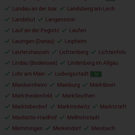
Landau an der Isar
Landsberg am Lech
Landshut
Langenzenn
Lauf an der Pegnitz
Laufen
Lauingen (Donau)
Leipheim
Leutershausen
Lichtenberg
Lichtenfels
Lindau (Bodensee)
Lindenberg im Allgäu
Lohr am Main
Ludwigsstadt
M
Mainbernheim
Mainburg
Marktbreit
Marktheidenfeld
Marktleuthen
Marktoberdorf
Marktredwitz
Marktsteft
Maxhütte-Haidhof
Mellrichstadt
Memmingen
Merkendorf
Miesbach