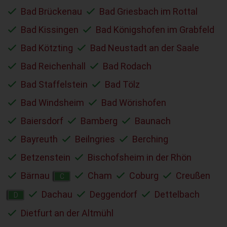
Bad Brückenau
Bad Griesbach im Rottal
Bad Kissingen
Bad Königshofen im Grabfeld
Bad Kötzting
Bad Neustadt an der Saale
Bad Reichenhall
Bad Rodach
Bad Staffelstein
Bad Tölz
Bad Windsheim
Bad Wörishofen
Baiersdorf
Bamberg
Baunach
Bayreuth
Beilngries
Berching
Betzenstein
Bischofsheim in der Rhön
Bärnau
Cham
Coburg
Creußen
C
Dachau
Deggendorf
Dettelbach
D
Dietfurt an der Altmühl