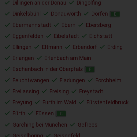
Dillingen an der Donau
Dingolfing
Dinkelsbühl
Donauwörth
Dorfen
E
Ebermannstadt
Ebern
Ebersberg
Eggenfelden
Eibelstadt
Eichstätt
Ellingen
Eltmann
Erbendorf
Erding
Erlangen
Erlenbach am Main
Eschenbach in der Oberpfalz
F
Feuchtwangen
Fladungen
Forchheim
Freilassing
Freising
Freystadt
Freyung
Furth im Wald
Fürstenfeldbruck
Fürth
Füssen
G
Garching bei München
Gefrees
Geiselhöring
Geisenfeld