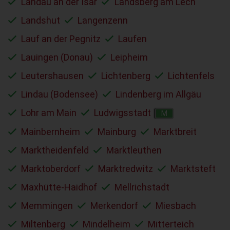
Landau an der Isar
Landsberg am Lech
Landshut
Langenzenn
Lauf an der Pegnitz
Laufen
Lauingen (Donau)
Leipheim
Leutershausen
Lichtenberg
Lichtenfels
Lindau (Bodensee)
Lindenberg im Allgäu
Lohr am Main
Ludwigsstadt
M
Mainbernheim
Mainburg
Marktbreit
Marktheidenfeld
Marktleuthen
Marktoberdorf
Marktredwitz
Marktsteft
Maxhütte-Haidhof
Mellrichstadt
Memmingen
Merkendorf
Miesbach
Miltenberg
Mindelheim
Mitterteich