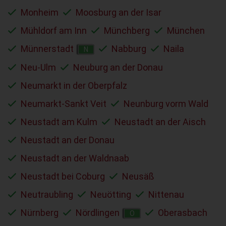
Monheim
Moosburg an der Isar
Mühldorf am Inn
Münchberg
München
Münnerstadt
Nabburg
Naila
N
Neu-Ulm
Neuburg an der Donau
Neumarkt in der Oberpfalz
Neumarkt-Sankt Veit
Neunburg vorm Wald
Neustadt am Kulm
Neustadt an der Aisch
Neustadt an der Donau
Neustadt an der Waldnaab
Neustadt bei Coburg
Neusäß
Neutraubling
Neuötting
Nittenau
Nürnberg
Nördlingen
Oberasbach
O