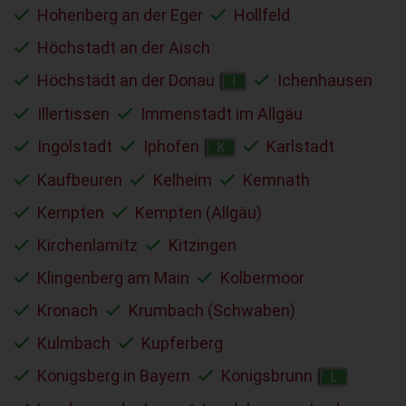
Hohenberg an der Eger
Hollfeld
Höchstadt an der Aisch
Höchstädt an der Donau
Ichenhausen
I
Illertissen
Immenstadt im Allgäu
Ingolstadt
Iphofen
Karlstadt
K
Kaufbeuren
Kelheim
Kemnath
Kempten
Kempten (Allgäu)
Kirchenlamitz
Kitzingen
Klingenberg am Main
Kolbermoor
Kronach
Krumbach (Schwaben)
Kulmbach
Kupferberg
Königsberg in Bayern
Königsbrunn
L