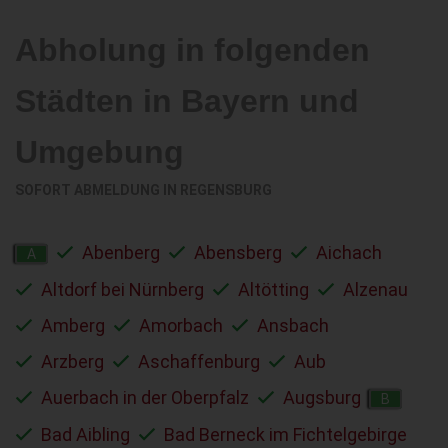
Abholung in folgenden
Städten in Bayern und
Umgebung
SOFORT ABMELDUNG IN
REGENSBURG
Abenberg
Abensberg
Aichach
A
Altdorf bei Nürnberg
Altötting
Alzenau
Amberg
Amorbach
Ansbach
Arzberg
Aschaffenburg
Aub
Auerbach in der Oberpfalz
Augsburg
B
Bad Aibling
Bad Berneck im Fichtelgebirge