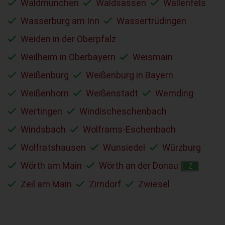
Waldmünchen
Waldsassen
Wallenfels
Wasserburg am Inn
Wassertrüdingen
Weiden in der Oberpfalz
Weilheim in Oberbayern
Weismain
Weißenburg
Weißenburg in Bayern
Weißenhorn
Weißenstadt
Wemding
Wertingen
Windischeschenbach
Windsbach
Wolframs-Eschenbach
Wolfratshausen
Wunsiedel
Würzburg
Wörth am Main
Wörth an der Donau
Z
Zeil am Main
Zirndorf
Zwiesel