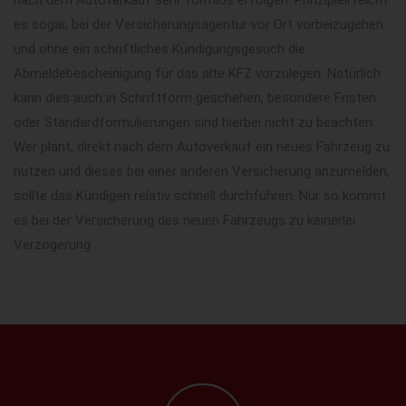
es sogar, bei der Versicherungsagentur vor Ort vorbeizugehen
und ohne ein schriftliches Kündigungsgesuch die
Abmeldebescheinigung für das alte KFZ vorzulegen. Natürlich
kann dies auch in Schriftform geschehen, besondere Fristen
oder Standardformulierungen sind hierbei nicht zu beachten.
Wer plant, direkt nach dem Autoverkauf ein neues Fahrzeug zu
nutzen und dieses bei einer anderen Versicherung anzumelden,
sollte das Kündigen relativ schnell durchführen. Nur so kommt
es bei der Versicherung des neuen Fahrzeugs zu keinerlei
Verzögerung.