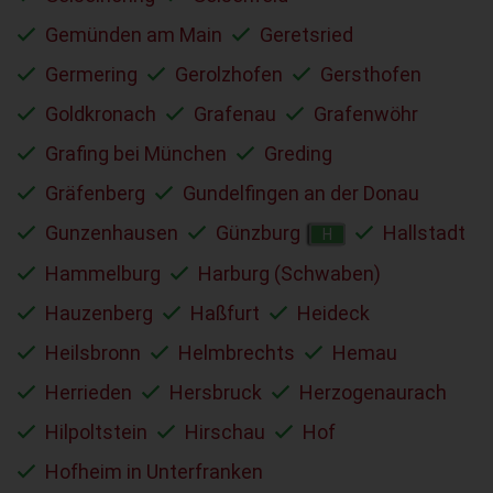
Gemünden am Main
Geretsried
Germering
Gerolzhofen
Gersthofen
Goldkronach
Grafenau
Grafenwöhr
Grafing bei München
Greding
Gräfenberg
Gundelfingen an der Donau
Gunzenhausen
Günzburg
Hallstadt
H
Hammelburg
Harburg (Schwaben)
Hauzenberg
Haßfurt
Heideck
Heilsbronn
Helmbrechts
Hemau
Herrieden
Hersbruck
Herzogenaurach
Hilpoltstein
Hirschau
Hof
Hofheim in Unterfranken