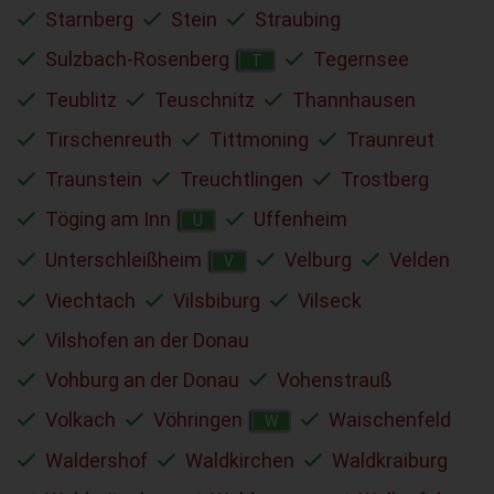
Starnberg
Stein
Straubing
Sulzbach-Rosenberg
Tegernsee
T
Teublitz
Teuschnitz
Thannhausen
Tirschenreuth
Tittmoning
Traunreut
Traunstein
Treuchtlingen
Trostberg
Töging am Inn
Uffenheim
U
Unterschleißheim
Velburg
Velden
V
Viechtach
Vilsbiburg
Vilseck
Vilshofen an der Donau
Vohburg an der Donau
Vohenstrauß
Volkach
Vöhringen
Waischenfeld
W
Waldershof
Waldkirchen
Waldkraiburg