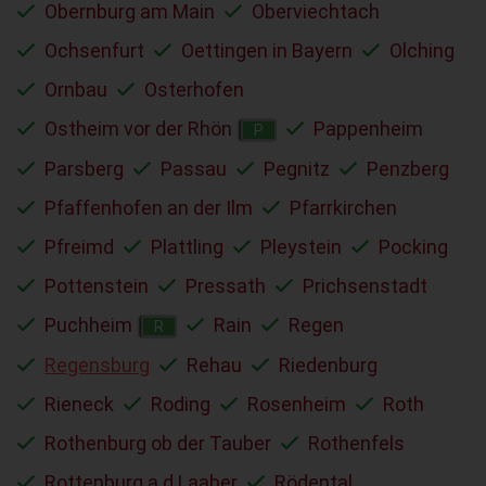
Obernburg am Main
Oberviechtach
Ochsenfurt
Oettingen in Bayern
Olching
Ornbau
Osterhofen
Ostheim vor der Rhön
Pappenheim
P
Parsberg
Passau
Pegnitz
Penzberg
Pfaffenhofen an der Ilm
Pfarrkirchen
Pfreimd
Plattling
Pleystein
Pocking
Pottenstein
Pressath
Prichsenstadt
Puchheim
Rain
Regen
R
Regensburg
Rehau
Riedenburg
Rieneck
Roding
Rosenheim
Roth
Rothenburg ob der Tauber
Rothenfels
Rottenburg a.d.Laaber
Rödental