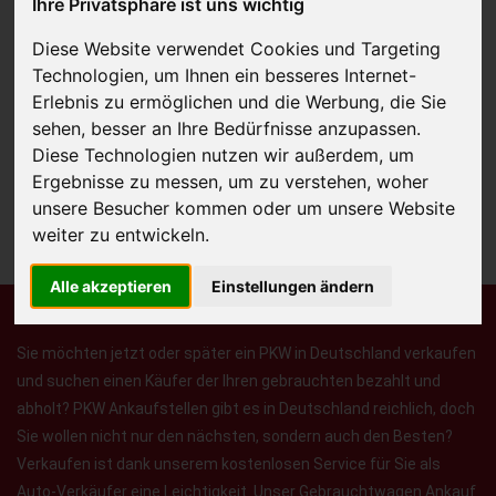
Ihre Privatsphäre ist uns wichtig
Diese Website verwendet Cookies und Targeting
Technologien, um Ihnen ein besseres Internet-
JETZT KOSTENLOSE BEWERTUNG
Erlebnis zu ermöglichen und die Werbung, die Sie
sehen, besser an Ihre Bedürfnisse anzupassen.
Kostenloses Angebot
für den Ankauf Ihres Autos inklusive der
Diese Technologien nutzen wir außerdem, um
Abholung, auf Wunsch sofort Geld. Ihre Daten werden nicht mit Dritten
Ergebnisse zu messen, um zu verstehen, woher
geteilt.
unsere Besucher kommen oder um unsere Website
weiter zu entwickeln.
Wir garantieren 100% Sicherheit.
Alle akzeptieren
Einstellungen ändern
Sie möchten jetzt oder später ein PKW in Deutschland verkaufen
und suchen einen Käufer der Ihren gebrauchten bezahlt und
abholt? PKW Ankaufstellen gibt es in Deutschland reichlich, doch
Sie wollen nicht nur den nächsten, sondern auch den Besten?
Verkaufen ist dank unserem kostenlosen Service für Sie als
Auto-Verkäufer eine Leichtigkeit. Unser Gebrauchtwagen Ankauf