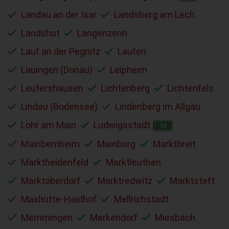
Landau an der Isar
Landsberg am Lech
Landshut
Langenzenn
Lauf an der Pegnitz
Laufen
Lauingen (Donau)
Leipheim
Leutershausen
Lichtenberg
Lichtenfels
Lindau (Bodensee)
Lindenberg im Allgäu
Lohr am Main
Ludwigsstadt
M
Mainbernheim
Mainburg
Marktbreit
Marktheidenfeld
Marktleuthen
Marktoberdorf
Marktredwitz
Marktsteft
Maxhütte-Haidhof
Mellrichstadt
Memmingen
Merkendorf
Miesbach