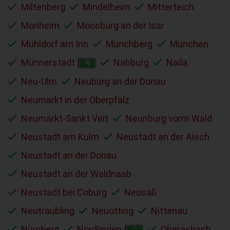
Miltenberg
Mindelheim
Mitterteich
Monheim
Moosburg an der Isar
Mühldorf am Inn
Münchberg
München
Münnerstadt
Nabburg
Naila
N
Neu-Ulm
Neuburg an der Donau
Neumarkt in der Oberpfalz
Neumarkt-Sankt Veit
Neunburg vorm Wald
Neustadt am Kulm
Neustadt an der Aisch
Neustadt an der Donau
Neustadt an der Waldnaab
Neustadt bei Coburg
Neusäß
Neutraubling
Neuötting
Nittenau
Nürnberg
Nördlingen
Oberasbach
O