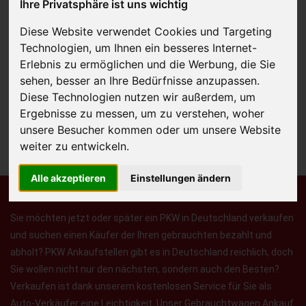
Ihre Privatsphäre ist uns wichtig
Diese Website verwendet Cookies und Targeting
Technologien, um Ihnen ein besseres Internet-
JETZT KOSTENLOSE BEWERTUNG
Erlebnis zu ermöglichen und die Werbung, die Sie
sehen, besser an Ihre Bedürfnisse anzupassen.
Kostenloses Angebot
für den Ankauf Ihres Autos inklusive der
Diese Technologien nutzen wir außerdem, um
Abholung, auf Wunsch sofort Geld. Ihre Daten werden nicht mit Dritten
Ergebnisse zu messen, um zu verstehen, woher
geteilt.
unsere Besucher kommen oder um unsere Website
Wir garantieren 100% Sicherheit.
weiter zu entwickeln.
Alle akzeptieren
Einstellungen ändern
Sie möchten jetzt oder später ein PKW in Deutschland verkaufen
und suchen einen Käufer der Ihren gebrauchten bezahlt und
abholt? PKW Ankaufstellen gibt es in Deutschland reichlich, doch
Sie wollen nicht nur den nächsten, sondern auch den Besten?
Verkaufen ist dank unserem kostenlosen Service für Sie als
Auto-Verkäufer eine Leichtigkeit. Unser Gebrauchtwagen Ankauf