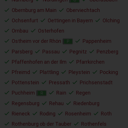
Obernburg am Main
Oberviechtach
Ochsenfurt
Oettingen in Bayern
Olching
Ornbau
Osterhofen
Ostheim vor der Rhön
Pappenheim
P
Parsberg
Passau
Pegnitz
Penzberg
Pfaffenhofen an der Ilm
Pfarrkirchen
Pfreimd
Plattling
Pleystein
Pocking
Pottenstein
Pressath
Prichsenstadt
Puchheim
Rain
Regen
R
Regensburg
Rehau
Riedenburg
Rieneck
Roding
Rosenheim
Roth
Rothenburg ob der Tauber
Rothenfels