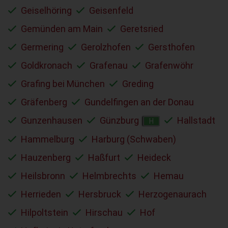
Geiselhöring
Geisenfeld
Gemünden am Main
Geretsried
Germering
Gerolzhofen
Gersthofen
Goldkronach
Grafenau
Grafenwöhr
Grafing bei München
Greding
Gräfenberg
Gundelfingen an der Donau
Gunzenhausen
Günzburg
Hallstadt
H
Hammelburg
Harburg (Schwaben)
Hauzenberg
Haßfurt
Heideck
Heilsbronn
Helmbrechts
Hemau
Herrieden
Hersbruck
Herzogenaurach
Hilpoltstein
Hirschau
Hof