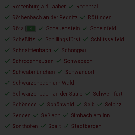
Rottenburg a.d.Laaber
Rödental
Röthenbach an der Pegnitz
Röttingen
Rötz
Schauenstein
Scheinfeld
S
Scheßlitz
Schillingsfürst
Schlüsselfeld
Schnaittenbach
Schongau
Schrobenhausen
Schwabach
Schwabmünchen
Schwandorf
Schwarzenbach am Wald
Schwarzenbach an der Saale
Schweinfurt
Schönsee
Schönwald
Selb
Selbitz
Senden
Seßlach
Simbach am Inn
Sonthofen
Spalt
Stadtbergen