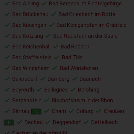
Bad Aibling
Bad Berneck im Fichtelgebirge
Bad Brückenau
Bad Griesbach im Rottal
Bad Kissingen
Bad Königshofen im Grabfeld
Bad Kötzting
Bad Neustadt an der Saale
Bad Reichenhall
Bad Rodach
Bad Staffelstein
Bad Tölz
Bad Windsheim
Bad Wörishofen
Baiersdorf
Bamberg
Baunach
Bayreuth
Beilngries
Berching
Betzenstein
Bischofsheim in der Rhön
Bärnau
Cham
Coburg
Creußen
C
Dachau
Deggendorf
Dettelbach
D
Dietfurt an der Altmühl