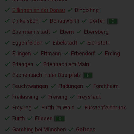
Dillingen an der Donau
Dingolfing
Dinkelsbühl
Donauwörth
Dorfen
E
Ebermannstadt
Ebern
Ebersberg
Eggenfelden
Eibelstadt
Eichstätt
Ellingen
Eltmann
Erbendorf
Erding
Erlangen
Erlenbach am Main
Eschenbach in der Oberpfalz
F
Feuchtwangen
Fladungen
Forchheim
Freilassing
Freising
Freystadt
Freyung
Furth im Wald
Fürstenfeldbruck
Fürth
Füssen
G
Garching bei München
Gefrees