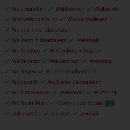
Waldmünchen
Waldsassen
Wallenfels
Wasserburg am Inn
Wassertrüdingen
Weiden in der Oberpfalz
Weilheim in Oberbayern
Weismain
Weißenburg
Weißenburg in Bayern
Weißenhorn
Weißenstadt
Wemding
Wertingen
Windischeschenbach
Windsbach
Wolframs-Eschenbach
Wolfratshausen
Wunsiedel
Würzburg
Wörth am Main
Wörth an der Donau
Z
Zeil am Main
Zirndorf
Zwiesel