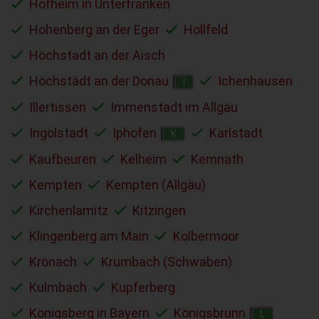
Hofheim in Unterfranken
Hohenberg an der Eger
Hollfeld
Höchstadt an der Aisch
Höchstädt an der Donau
Ichenhausen
I
Illertissen
Immenstadt im Allgäu
Ingolstadt
Iphofen
Karlstadt
K
Kaufbeuren
Kelheim
Kemnath
Kempten
Kempten (Allgäu)
Kirchenlamitz
Kitzingen
Klingenberg am Main
Kolbermoor
Kronach
Krumbach (Schwaben)
Kulmbach
Kupferberg
Königsberg in Bayern
Königsbrunn
L