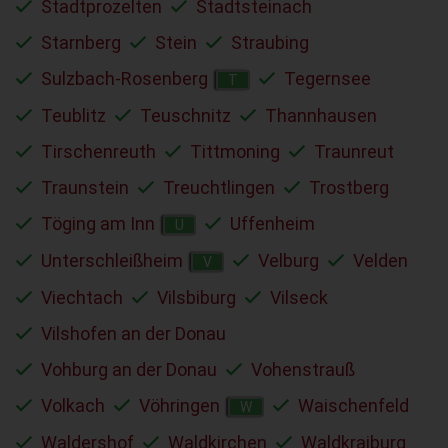
Stadtprozelten
Stadtsteinach
Starnberg
Stein
Straubing
Sulzbach-Rosenberg
Tegernsee
T
Teublitz
Teuschnitz
Thannhausen
Tirschenreuth
Tittmoning
Traunreut
Traunstein
Treuchtlingen
Trostberg
Töging am Inn
Uffenheim
U
Unterschleißheim
Velburg
Velden
V
Viechtach
Vilsbiburg
Vilseck
Vilshofen an der Donau
Vohburg an der Donau
Vohenstrauß
Volkach
Vöhringen
Waischenfeld
W
Waldershof
Waldkirchen
Waldkraiburg