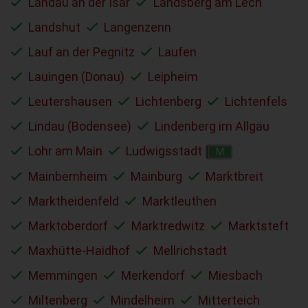
Landau an der Isar
Landsberg am Lech
Landshut
Langenzenn
Lauf an der Pegnitz
Laufen
Lauingen (Donau)
Leipheim
Leutershausen
Lichtenberg
Lichtenfels
Lindau (Bodensee)
Lindenberg im Allgäu
Lohr am Main
Ludwigsstadt
M
Mainbernheim
Mainburg
Marktbreit
Marktheidenfeld
Marktleuthen
Marktoberdorf
Marktredwitz
Marktsteft
Maxhütte-Haidhof
Mellrichstadt
Memmingen
Merkendorf
Miesbach
Miltenberg
Mindelheim
Mitterteich