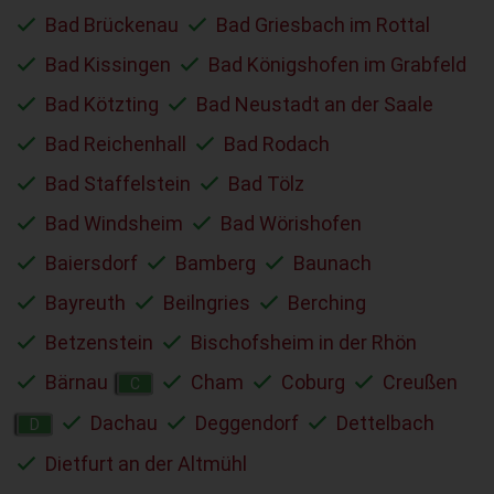
Bad Brückenau
Bad Griesbach im Rottal
Bad Kissingen
Bad Königshofen im Grabfeld
Bad Kötzting
Bad Neustadt an der Saale
Bad Reichenhall
Bad Rodach
Bad Staffelstein
Bad Tölz
Bad Windsheim
Bad Wörishofen
Baiersdorf
Bamberg
Baunach
Bayreuth
Beilngries
Berching
Betzenstein
Bischofsheim in der Rhön
Bärnau
Cham
Coburg
Creußen
C
Dachau
Deggendorf
Dettelbach
D
Dietfurt an der Altmühl