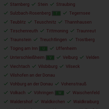
Starnberg
Stein
Straubing
Sulzbach-Rosenberg
Tegernsee
T
Teublitz
Teuschnitz
Thannhausen
Tirschenreuth
Tittmoning
Traunreut
Traunstein
Treuchtlingen
Trostberg
Töging am Inn
Uffenheim
U
Unterschleißheim
Velburg
Velden
V
Viechtach
Vilsbiburg
Vilseck
Vilshofen an der Donau
Vohburg an der Donau
Vohenstrauß
Volkach
Vöhringen
Waischenfeld
W
Waldershof
Waldkirchen
Waldkraiburg