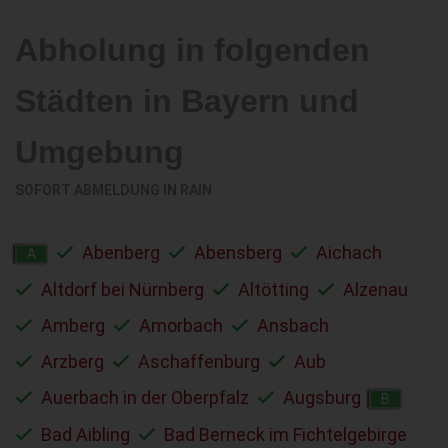
Abholung in folgenden
Städten in Bayern und
Umgebung
SOFORT ABMELDUNG IN
RAIN
Abenberg
Abensberg
Aichach
A
Altdorf bei Nürnberg
Altötting
Alzenau
Amberg
Amorbach
Ansbach
Arzberg
Aschaffenburg
Aub
Auerbach in der Oberpfalz
Augsburg
B
Bad Aibling
Bad Berneck im Fichtelgebirge