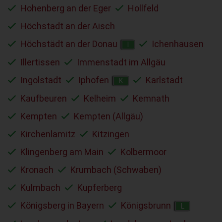
Hohenberg an der Eger
Hollfeld
Höchstadt an der Aisch
Höchstädt an der Donau
Ichenhausen
I
Illertissen
Immenstadt im Allgäu
Ingolstadt
Iphofen
Karlstadt
K
Kaufbeuren
Kelheim
Kemnath
Kempten
Kempten (Allgäu)
Kirchenlamitz
Kitzingen
Klingenberg am Main
Kolbermoor
Kronach
Krumbach (Schwaben)
Kulmbach
Kupferberg
Königsberg in Bayern
Königsbrunn
L