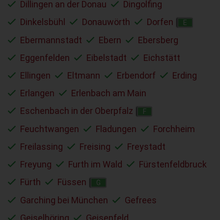
Dillingen an der Donau
Dingolfing
Dinkelsbühl
Donauwörth
Dorfen
E
Ebermannstadt
Ebern
Ebersberg
Eggenfelden
Eibelstadt
Eichstätt
Ellingen
Eltmann
Erbendorf
Erding
Erlangen
Erlenbach am Main
Eschenbach in der Oberpfalz
F
Feuchtwangen
Fladungen
Forchheim
Freilassing
Freising
Freystadt
Freyung
Furth im Wald
Fürstenfeldbruck
Fürth
Füssen
G
Garching bei München
Gefrees
Geiselhöring
Geisenfeld