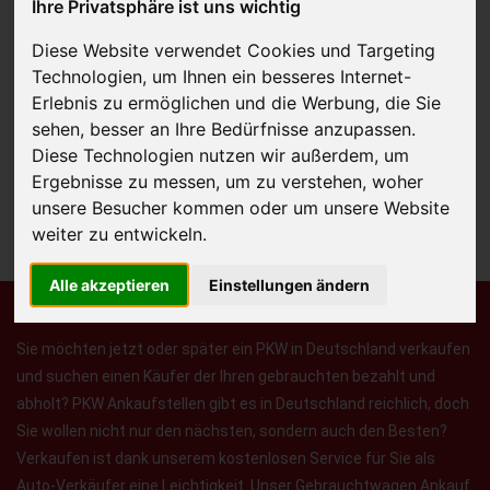
Ihre Privatsphäre ist uns wichtig
Diese Website verwendet Cookies und Targeting
Technologien, um Ihnen ein besseres Internet-
JETZT KOSTENLOSE BEWERTUNG
Erlebnis zu ermöglichen und die Werbung, die Sie
sehen, besser an Ihre Bedürfnisse anzupassen.
Kostenloses Angebot
für den Ankauf Ihres Autos inklusive der
Diese Technologien nutzen wir außerdem, um
Abholung, auf Wunsch sofort Geld. Ihre Daten werden nicht mit Dritten
Ergebnisse zu messen, um zu verstehen, woher
geteilt.
unsere Besucher kommen oder um unsere Website
weiter zu entwickeln.
Wir garantieren 100% Sicherheit.
Alle akzeptieren
Einstellungen ändern
Sie möchten jetzt oder später ein PKW in Deutschland verkaufen
und suchen einen Käufer der Ihren gebrauchten bezahlt und
abholt? PKW Ankaufstellen gibt es in Deutschland reichlich, doch
Sie wollen nicht nur den nächsten, sondern auch den Besten?
Verkaufen ist dank unserem kostenlosen Service für Sie als
Auto-Verkäufer eine Leichtigkeit. Unser Gebrauchtwagen Ankauf