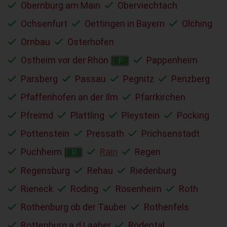
Obernburg am Main
Oberviechtach
Ochsenfurt
Oettingen in Bayern
Olching
Ornbau
Osterhofen
Ostheim vor der Rhön
Pappenheim
P
Parsberg
Passau
Pegnitz
Penzberg
Pfaffenhofen an der Ilm
Pfarrkirchen
Pfreimd
Plattling
Pleystein
Pocking
Pottenstein
Pressath
Prichsenstadt
Puchheim
Rain
Regen
R
Regensburg
Rehau
Riedenburg
Rieneck
Roding
Rosenheim
Roth
Rothenburg ob der Tauber
Rothenfels
Rottenburg a.d.Laaber
Rödental