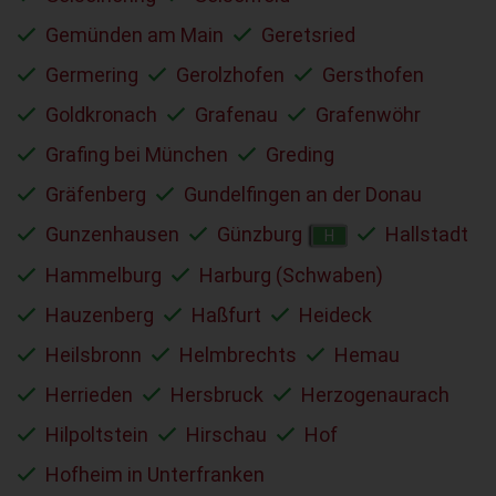
Gemünden am Main
Geretsried
Germering
Gerolzhofen
Gersthofen
Goldkronach
Grafenau
Grafenwöhr
Grafing bei München
Greding
Gräfenberg
Gundelfingen an der Donau
Gunzenhausen
Günzburg
Hallstadt
H
Hammelburg
Harburg (Schwaben)
Hauzenberg
Haßfurt
Heideck
Heilsbronn
Helmbrechts
Hemau
Herrieden
Hersbruck
Herzogenaurach
Hilpoltstein
Hirschau
Hof
Hofheim in Unterfranken