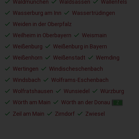
Waldmünchen
Waldsassen
Wallenfels
Wasserburg am Inn
Wassertrüdingen
Weiden in der Oberpfalz
Weilheim in Oberbayern
Weismain
Weißenburg
Weißenburg in Bayern
Weißenhorn
Weißenstadt
Wemding
Wertingen
Windischeschenbach
Windsbach
Wolframs-Eschenbach
Wolfratshausen
Wunsiedel
Würzburg
Wörth am Main
Wörth an der Donau
Z
Zeil am Main
Zirndorf
Zwiesel