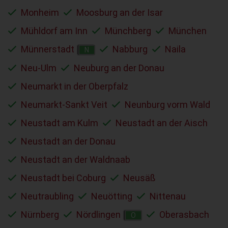
Monheim
Moosburg an der Isar
Mühldorf am Inn
Münchberg
München
Münnerstadt
Nabburg
Naila
N
Neu-Ulm
Neuburg an der Donau
Neumarkt in der Oberpfalz
Neumarkt-Sankt Veit
Neunburg vorm Wald
Neustadt am Kulm
Neustadt an der Aisch
Neustadt an der Donau
Neustadt an der Waldnaab
Neustadt bei Coburg
Neusäß
Neutraubling
Neuötting
Nittenau
Nürnberg
Nördlingen
Oberasbach
O