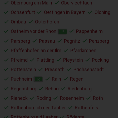
Obernburg am Main
Oberviechtach
Ochsenfurt
Oettingen in Bayern
Olching
Ornbau
Osterhofen
Ostheim vor der Rhön
Pappenheim
P
Parsberg
Passau
Pegnitz
Penzberg
Pfaffenhofen an der Ilm
Pfarrkirchen
Pfreimd
Plattling
Pleystein
Pocking
Pottenstein
Pressath
Prichsenstadt
Puchheim
Rain
Regen
R
Regensburg
Rehau
Riedenburg
Rieneck
Roding
Rosenheim
Roth
Rothenburg ob der Tauber
Rothenfels
Rottenburg a.d.Laaber
Rödental