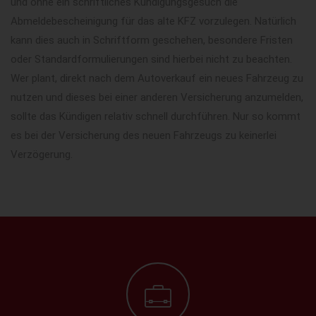
und ohne ein schriftliches Kündigungsgesuch die
Abmeldebescheinigung für das alte KFZ vorzulegen. Natürlich
kann dies auch in Schriftform geschehen, besondere Fristen
oder Standardformulierungen sind hierbei nicht zu beachten.
Wer plant, direkt nach dem Autoverkauf ein neues Fahrzeug zu
nutzen und dieses bei einer anderen Versicherung anzumelden,
sollte das Kündigen relativ schnell durchführen. Nur so kommt
es bei der Versicherung des neuen Fahrzeugs zu keinerlei
Verzögerung.