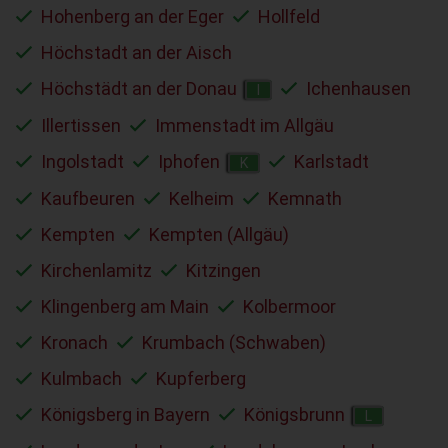
Hohenberg an der Eger
Hollfeld
Höchstadt an der Aisch
Höchstädt an der Donau
Ichenhausen
I
Illertissen
Immenstadt im Allgäu
Ingolstadt
Iphofen
Karlstadt
K
Kaufbeuren
Kelheim
Kemnath
Kempten
Kempten (Allgäu)
Kirchenlamitz
Kitzingen
Klingenberg am Main
Kolbermoor
Kronach
Krumbach (Schwaben)
Kulmbach
Kupferberg
Königsberg in Bayern
Königsbrunn
L