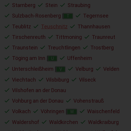
Starnberg
Stein
Straubing
Sulzbach-Rosenberg
Tegernsee
T
Teublitz
Teuschnitz
Thannhausen
Tirschenreuth
Tittmoning
Traunreut
Traunstein
Treuchtlingen
Trostberg
Töging am Inn
Uffenheim
U
Unterschleißheim
Velburg
Velden
V
Viechtach
Vilsbiburg
Vilseck
Vilshofen an der Donau
Vohburg an der Donau
Vohenstrauß
Volkach
Vöhringen
Waischenfeld
W
Waldershof
Waldkirchen
Waldkraiburg