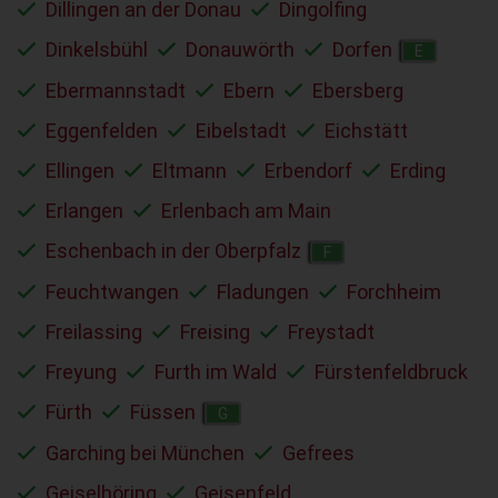
Dillingen an der Donau
Dingolfing
Dinkelsbühl
Donauwörth
Dorfen
E
Ebermannstadt
Ebern
Ebersberg
Eggenfelden
Eibelstadt
Eichstätt
Ellingen
Eltmann
Erbendorf
Erding
Erlangen
Erlenbach am Main
Eschenbach in der Oberpfalz
F
Feuchtwangen
Fladungen
Forchheim
Freilassing
Freising
Freystadt
Freyung
Furth im Wald
Fürstenfeldbruck
Fürth
Füssen
G
Garching bei München
Gefrees
Geiselhöring
Geisenfeld