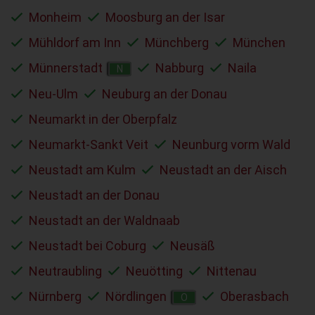
Monheim
Moosburg an der Isar
Mühldorf am Inn
Münchberg
München
Münnerstadt
Nabburg
Naila
N
Neu-Ulm
Neuburg an der Donau
Neumarkt in der Oberpfalz
Neumarkt-Sankt Veit
Neunburg vorm Wald
Neustadt am Kulm
Neustadt an der Aisch
Neustadt an der Donau
Neustadt an der Waldnaab
Neustadt bei Coburg
Neusäß
Neutraubling
Neuötting
Nittenau
Nürnberg
Nördlingen
Oberasbach
O