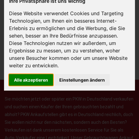
Ihre Privatsphäre ist uns wichtig
Diese Website verwendet Cookies und Targeting
Technologien, um Ihnen ein besseres Internet-
JETZT KOSTENLOSE BEWERTUNG
Erlebnis zu ermöglichen und die Werbung, die Sie
sehen, besser an Ihre Bedürfnisse anzupassen.
Kostenloses Angebot
für den Ankauf Ihres Autos inklusive der
Diese Technologien nutzen wir außerdem, um
Abholung, auf Wunsch sofort Geld. Ihre Daten werden nicht mit Dritten
Ergebnisse zu messen, um zu verstehen, woher
geteilt.
unsere Besucher kommen oder um unsere Website
weiter zu entwickeln.
Wir garantieren 100% Sicherheit.
Alle akzeptieren
Einstellungen ändern
Sie möchten jetzt oder später ein PKW in Deutschland verkaufen
und suchen einen Käufer der Ihren gebrauchten bezahlt und
abholt? PKW Ankaufstellen gibt es in Deutschland reichlich, doch
Sie wollen nicht nur den nächsten, sondern auch den Besten?
Verkaufen ist dank unserem kostenlosen Service für Sie als
Auto-Verkäufer eine Leichtigkeit. Unser Gebrauchtwagen Ankauf