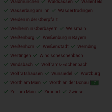
Waldmünchen
Waldsassen
Wallenfels
Wasserburg am Inn
Wassertrüdingen
Weiden in der Oberpfalz
Weilheim in Oberbayern
Weismain
Weißenburg
Weißenburg in Bayern
Weißenhorn
Weißenstadt
Wemding
Wertingen
Windischeschenbach
Windsbach
Wolframs-Eschenbach
Wolfratshausen
Wunsiedel
Würzburg
Wörth am Main
Wörth an der Donau
Z
Zeil am Main
Zirndorf
Zwiesel