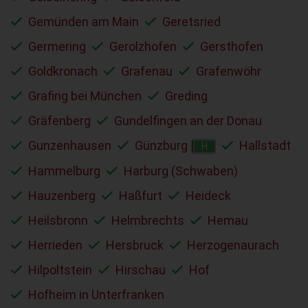
Gemünden am Main
Geretsried
Germering
Gerolzhofen
Gersthofen
Goldkronach
Grafenau
Grafenwöhr
Grafing bei München
Greding
Gräfenberg
Gundelfingen an der Donau
Gunzenhausen
Günzburg
Hallstadt
H
Hammelburg
Harburg (Schwaben)
Hauzenberg
Haßfurt
Heideck
Heilsbronn
Helmbrechts
Hemau
Herrieden
Hersbruck
Herzogenaurach
Hilpoltstein
Hirschau
Hof
Hofheim in Unterfranken