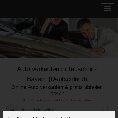
Auto verkaufen in Teuschnitz
Bayern (Deutschland)
Online Auto verkaufen & gratis abholen
lassen
Auf Wunsch sofort Geld für Ihr Auto erhalten