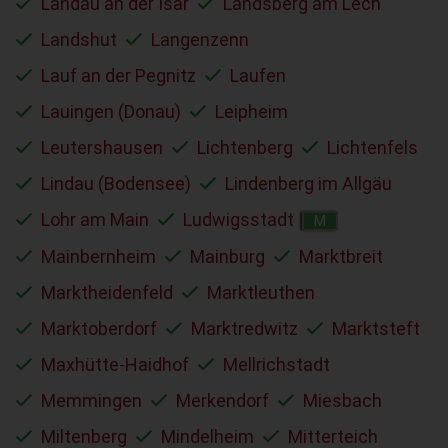
Landau an der Isar
Landsberg am Lech
Landshut
Langenzenn
Lauf an der Pegnitz
Laufen
Lauingen (Donau)
Leipheim
Leutershausen
Lichtenberg
Lichtenfels
Lindau (Bodensee)
Lindenberg im Allgäu
Lohr am Main
Ludwigsstadt
M
Mainbernheim
Mainburg
Marktbreit
Marktheidenfeld
Marktleuthen
Marktoberdorf
Marktredwitz
Marktsteft
Maxhütte-Haidhof
Mellrichstadt
Memmingen
Merkendorf
Miesbach
Miltenberg
Mindelheim
Mitterteich