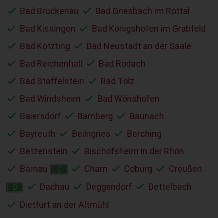
Bad Brückenau
Bad Griesbach im Rottal
Bad Kissingen
Bad Königshofen im Grabfeld
Bad Kötzting
Bad Neustadt an der Saale
Bad Reichenhall
Bad Rodach
Bad Staffelstein
Bad Tölz
Bad Windsheim
Bad Wörishofen
Baiersdorf
Bamberg
Baunach
Bayreuth
Beilngries
Berching
Betzenstein
Bischofsheim in der Rhön
Bärnau
Cham
Coburg
Creußen
C
Dachau
Deggendorf
Dettelbach
D
Dietfurt an der Altmühl