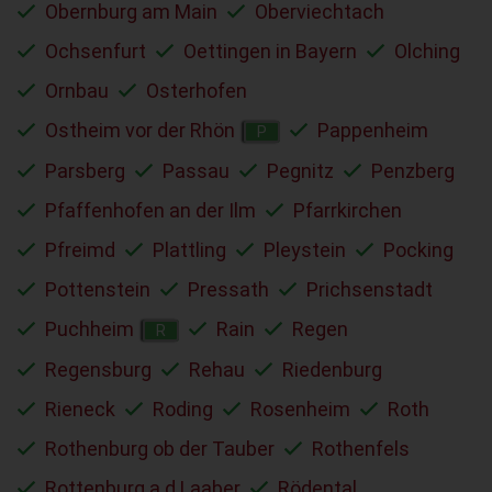
Obernburg am Main
Oberviechtach
Ochsenfurt
Oettingen in Bayern
Olching
Ornbau
Osterhofen
Ostheim vor der Rhön
Pappenheim
P
Parsberg
Passau
Pegnitz
Penzberg
Pfaffenhofen an der Ilm
Pfarrkirchen
Pfreimd
Plattling
Pleystein
Pocking
Pottenstein
Pressath
Prichsenstadt
Puchheim
Rain
Regen
R
Regensburg
Rehau
Riedenburg
Rieneck
Roding
Rosenheim
Roth
Rothenburg ob der Tauber
Rothenfels
Rottenburg a.d.Laaber
Rödental