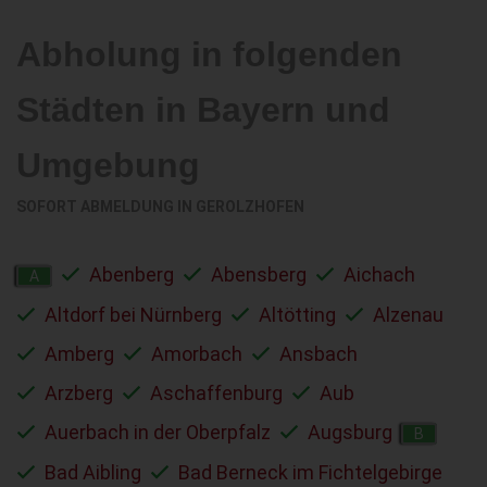
Abholung in folgenden
Städten in Bayern und
Umgebung
SOFORT ABMELDUNG IN
GEROLZHOFEN
Abenberg
Abensberg
Aichach
A
Altdorf bei Nürnberg
Altötting
Alzenau
Amberg
Amorbach
Ansbach
Arzberg
Aschaffenburg
Aub
Auerbach in der Oberpfalz
Augsburg
B
Bad Aibling
Bad Berneck im Fichtelgebirge