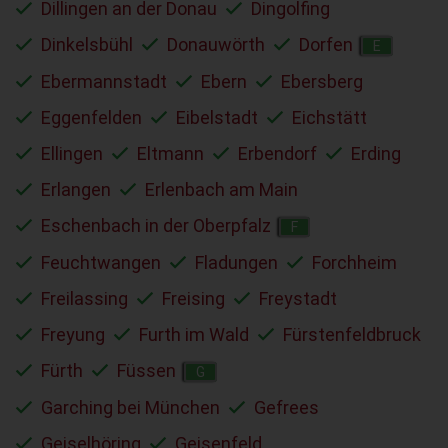
Dillingen an der Donau
Dingolfing
Dinkelsbühl
Donauwörth
Dorfen
E
Ebermannstadt
Ebern
Ebersberg
Eggenfelden
Eibelstadt
Eichstätt
Ellingen
Eltmann
Erbendorf
Erding
Erlangen
Erlenbach am Main
Eschenbach in der Oberpfalz
F
Feuchtwangen
Fladungen
Forchheim
Freilassing
Freising
Freystadt
Freyung
Furth im Wald
Fürstenfeldbruck
Fürth
Füssen
G
Garching bei München
Gefrees
Geiselhöring
Geisenfeld