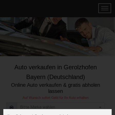
Auto verkaufen in Gerolzhofen
Bayern (Deutschland)
Online Auto verkaufen & gratis abholen
lassen
Auf Wunsch sofort Geld für Ihr Auto erhalten