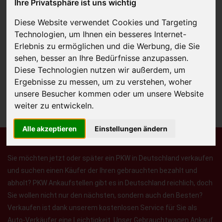
Ihre Privatsphäre ist uns wichtig
Diese Website verwendet Cookies und Targeting
Technologien, um Ihnen ein besseres Internet-
JETZT KOSTENLOSE BEWERTUNG
Erlebnis zu ermöglichen und die Werbung, die Sie
sehen, besser an Ihre Bedürfnisse anzupassen.
Kostenloses Angebot
für den Ankauf Ihres Autos inklusive der
Diese Technologien nutzen wir außerdem, um
Abholung, auf Wunsch sofort Geld. Ihre Daten werden nicht mit Dritten
Ergebnisse zu messen, um zu verstehen, woher
geteilt.
unsere Besucher kommen oder um unsere Website
weiter zu entwickeln.
Wir garantieren 100% Sicherheit.
Alle akzeptieren
Einstellungen ändern
Sie möchten jetzt oder später ein PKW in Deutschland verkaufen
und suchen einen Käufer der Ihren gebrauchten bezahlt und
abholt? PKW Ankaufstellen gibt es in Deutschland reichlich, doch
Sie wollen nicht nur den nächsten, sondern auch den Besten?
Verkaufen ist dank unserem kostenlosen Service für Sie als
Auto-Verkäufer eine Leichtigkeit. Unser Gebrauchtwagen Ankauf