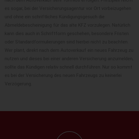
es sogar, bei der Versicherungsagentur vor Ort vorbeizugehen
und ohne ein schriftliches Kündigungsgesuch die
Abmeldebescheinigung für das alte KFZ vorzulegen. Natürlich
kann dies auch in Schriftform geschehen, besondere Fristen
oder Standardformulierungen sind hierbei nicht zu beachten.
Wer plant, direkt nach dem Autoverkauf ein neues Fahrzeug zu
nutzen und dieses bei einer anderen Versicherung anzumelden,
sollte das Kündigen relativ schnell durchführen. Nur so kommt
es bei der Versicherung des neuen Fahrzeugs zu keinerlei
Verzögerung.