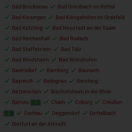
Bad Brückenau
Bad Griesbach im Rottal
Bad Kissingen
Bad Königshofen im Grabfeld
Bad Kötzting
Bad Neustadt an der Saale
Bad Reichenhall
Bad Rodach
Bad Staffelstein
Bad Tölz
Bad Windsheim
Bad Wörishofen
Baiersdorf
Bamberg
Baunach
Bayreuth
Beilngries
Berching
Betzenstein
Bischofsheim in der Rhön
Bärnau
Cham
Coburg
Creußen
C
Dachau
Deggendorf
Dettelbach
D
Dietfurt an der Altmühl