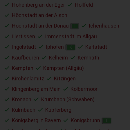
Hohenberg an der Eger
Hollfeld
Höchstadt an der Aisch
Höchstädt an der Donau
Ichenhausen
I
Illertissen
Immenstadt im Allgäu
Ingolstadt
Iphofen
Karlstadt
K
Kaufbeuren
Kelheim
Kemnath
Kempten
Kempten (Allgäu)
Kirchenlamitz
Kitzingen
Klingenberg am Main
Kolbermoor
Kronach
Krumbach (Schwaben)
Kulmbach
Kupferberg
Königsberg in Bayern
Königsbrunn
L