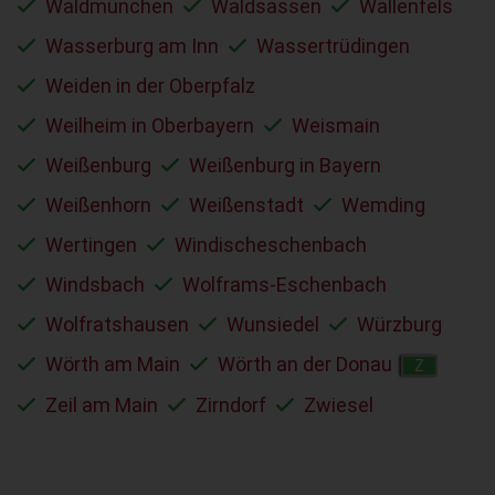
Waldmünchen
Waldsassen
Wallenfels
Wasserburg am Inn
Wassertrüdingen
Weiden in der Oberpfalz
Weilheim in Oberbayern
Weismain
Weißenburg
Weißenburg in Bayern
Weißenhorn
Weißenstadt
Wemding
Wertingen
Windischeschenbach
Windsbach
Wolframs-Eschenbach
Wolfratshausen
Wunsiedel
Würzburg
Wörth am Main
Wörth an der Donau
Z
Zeil am Main
Zirndorf
Zwiesel