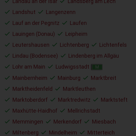
Landau an der Isar
Landsberg am Lech
Landshut
Langenzenn
Lauf an der Pegnitz
Laufen
Lauingen (Donau)
Leipheim
Leutershausen
Lichtenberg
Lichtenfels
Lindau (Bodensee)
Lindenberg im Allgäu
Lohr am Main
Ludwigsstadt
M
Mainbernheim
Mainburg
Marktbreit
Marktheidenfeld
Marktleuthen
Marktoberdorf
Marktredwitz
Marktsteft
Maxhütte-Haidhof
Mellrichstadt
Memmingen
Merkendorf
Miesbach
Miltenberg
Mindelheim
Mitterteich