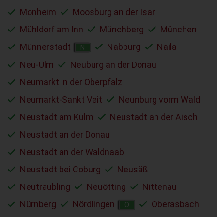
Monheim
Moosburg an der Isar
Mühldorf am Inn
Münchberg
München
Münnerstadt
Nabburg
Naila
N
Neu-Ulm
Neuburg an der Donau
Neumarkt in der Oberpfalz
Neumarkt-Sankt Veit
Neunburg vorm Wald
Neustadt am Kulm
Neustadt an der Aisch
Neustadt an der Donau
Neustadt an der Waldnaab
Neustadt bei Coburg
Neusäß
Neutraubling
Neuötting
Nittenau
Nürnberg
Nördlingen
Oberasbach
O