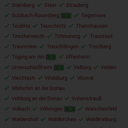
Starnberg
Stein
Straubing
Sulzbach-Rosenberg
Tegernsee
T
Teublitz
Teuschnitz
Thannhausen
Tirschenreuth
Tittmoning
Traunreut
Traunstein
Treuchtlingen
Trostberg
Töging am Inn
Uffenheim
U
Unterschleißheim
Velburg
Velden
V
Viechtach
Vilsbiburg
Vilseck
Vilshofen an der Donau
Vohburg an der Donau
Vohenstrauß
Volkach
Vöhringen
Waischenfeld
W
Waldershof
Waldkirchen
Waldkraiburg