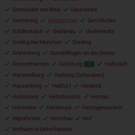
Gemünden am Main
Geretsried
Germering
Gerolzhofen
Gersthofen
Goldkronach
Grafenau
Grafenwöhr
Grafing bei München
Greding
Gräfenberg
Gundelfingen an der Donau
Gunzenhausen
Günzburg
Hallstadt
H
Hammelburg
Harburg (Schwaben)
Hauzenberg
Haßfurt
Heideck
Heilsbronn
Helmbrechts
Hemau
Herrieden
Hersbruck
Herzogenaurach
Hilpoltstein
Hirschau
Hof
Hofheim in Unterfranken