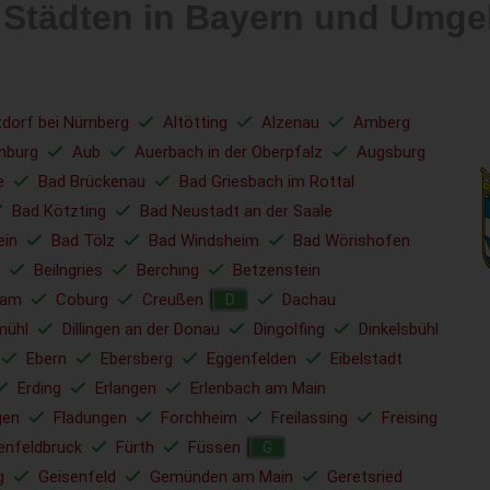
 Städten in Bayern und Umg
tdorf bei Nürnberg
Altötting
Alzenau
Amberg
nburg
Aub
Auerbach in der Oberpfalz
Augsburg
e
Bad Brückenau
Bad Griesbach im Rottal
Bad Kötzting
Bad Neustadt an der Saale
ein
Bad Tölz
Bad Windsheim
Bad Wörishofen
Beilngries
Berching
Betzenstein
ham
Coburg
Creußen
Dachau
D
mühl
Dillingen an der Donau
Dingolfing
Dinkelsbühl
Ebern
Ebersberg
Eggenfelden
Eibelstadt
Erding
Erlangen
Erlenbach am Main
gen
Fladungen
Forchheim
Freilassing
Freising
enfeldbruck
Fürth
Füssen
G
g
Geisenfeld
Gemünden am Main
Geretsried