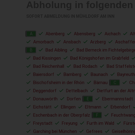
Abholung in folgenden
SOFORT ABMELDUNG IN
MÜHLDORF AM INN
Abenberg
Abensberg
Aichach
Al
A
Amorbach
Ansbach
Arzberg
Aschaffe
Bad Aibling
Bad Berneck im Fichtelgebirg
B
Bad Kissingen
Bad Königshofen im Grabfeld
Bad Reichenhall
Bad Rodach
Bad Staffelst
Baiersdorf
Bamberg
Baunach
Bayreuth
Bischofsheim in der Rhön
Bärnau
C
C
Deggendorf
Dettelbach
Dietfurt an der Alt
Donauwörth
Dorfen
Ebermannstadt
E
Eichstätt
Ellingen
Eltmann
Erbendorf
Eschenbach in der Oberpfalz
Feuchtwan
F
Freystadt
Freyung
Furth im Wald
Fürst
Garching bei München
Gefrees
Geiselhörin