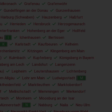
ldkronach
Grafenau
Grafenwöhr
Gundelfingen an der Donau
Gunzenhausen
Harburg (Schwaben)
Hauzenberg
Haßfurt
u
Herrieden
Hersbruck
Herzogenaurach
nterfranken
Hohenberg an der Eger
Hollfeld
au
Ichenhausen
Illertissen
I
Karlstadt
Kaufbeuren
Kelheim
K
irchenlamitz
Kitzingen
Klingenberg am Main
)
Kulmbach
Kupferberg
Königsberg in Bayern
sberg am Lech
Landshut
Langenzenn
au)
Leipheim
Leutershausen
Lichtenberg
im Allgäu
Lohr am Main
Ludwigsstadt
M
ktheidenfeld
Marktleuthen
Marktoberdorf
f
Mellrichstadt
Memmingen
Merkendorf
rteich
Monheim
Moosburg an der Isar
Münnerstadt
Nabburg
Naila
Neu-Ulm
N
lz
Neumarkt-Sankt Veit
Neunburg vorm Wald