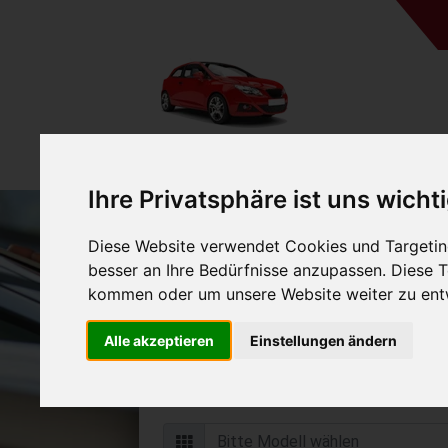
Ihre Privatsphäre ist uns wicht
Diese Website verwendet Cookies und Targeting
Auto verkaufen in Mühl
besser an Ihre Bedürfnisse anzupassen. Diese
Bayern (Deutsch
kommen oder um unsere Website weiter zu ent
Online Auto verkaufen & grati
Alle akzeptieren
Einstellungen ändern
Auf Wunsch sofort Geld für Ihr Au