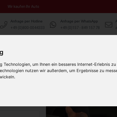
Wir kaufen Ihr Auto
Anfrage per Hotline
Anfrage per WhatsApp
+49 (0)800-0044333
+49 (0)157 - 849 157 78
HOME
KONTAKT
ÜBER UNS
AUT
ig
 Technologien, um Ihnen ein besseres Internet-Erlebnis zu
dorf am Inn
 Technologien nutzen wir außerdem, um Ergebnisse zu mess
land)
wickeln.
s abholen lassen
to erhalten