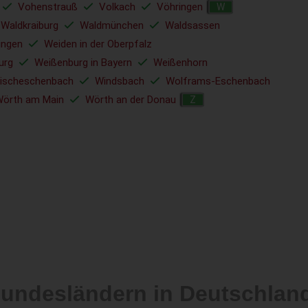
Vohenstrauß
Volkach
Vöhringen
W
Waldkraiburg
Waldmünchen
Waldsassen
ingen
Weiden in der Oberpfalz
urg
Weißenburg in Bayern
Weißenhorn
ischeschenbach
Windsbach
Wolframs-Eschenbach
örth am Main
Wörth an der Donau
Z
Bundesländern in Deutschlan