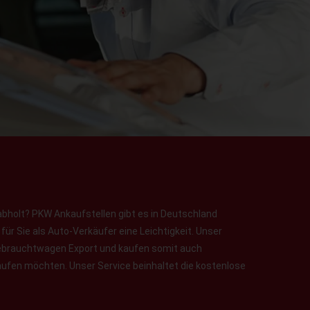
abholt? PKW Ankaufstellen gibt es in Deutschland
ür Sie als Auto-Verkäufer eine Leichtigkeit. Unser
 Gebrauchtwagen Export und kaufen somit auch
aufen möchten. Unser Service beinhaltet die kostenlose