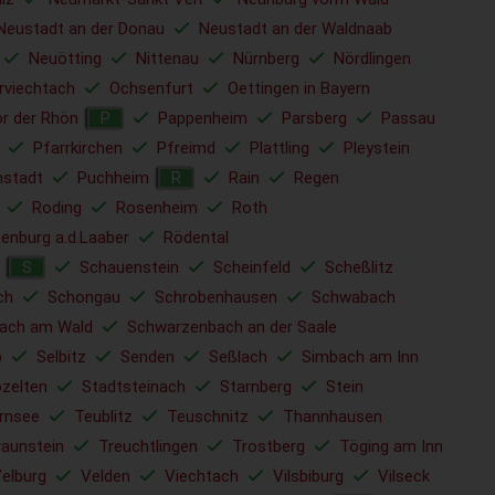
Neustadt an der Donau
Neustadt an der Waldnaab
Neuötting
Nittenau
Nürnberg
Nördlingen
rviechtach
Ochsenfurt
Oettingen in Bayern
r der Rhön
Pappenheim
Parsberg
Passau
P
Pfarrkirchen
Pfreimd
Plattling
Pleystein
nstadt
Puchheim
Rain
Regen
R
Roding
Rosenheim
Roth
enburg a.d.Laaber
Rödental
Schauenstein
Scheinfeld
Scheßlitz
S
ch
Schongau
Schrobenhausen
Schwabach
ach am Wald
Schwarzenbach an der Saale
b
Selbitz
Senden
Seßlach
Simbach am Inn
ozelten
Stadtsteinach
Starnberg
Stein
rnsee
Teublitz
Teuschnitz
Thannhausen
raunstein
Treuchtlingen
Trostberg
Töging am Inn
elburg
Velden
Viechtach
Vilsbiburg
Vilseck