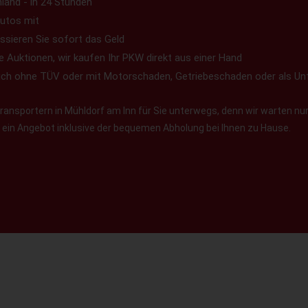
land - in 24 Stunden
utos mit
ssieren Sie sofort das Geld
e Auktionen, wir kaufen Ihr PKW direkt aus einer Hand
uch ohne TÜV oder mit Motorschaden, Getriebeschaden oder als Un
ansportern in Mühldorf am Inn für Sie unterwegs, denn wir warten nur 
en ein Angebot inklusive der bequemen Abholung bei Ihnen zu Hause.