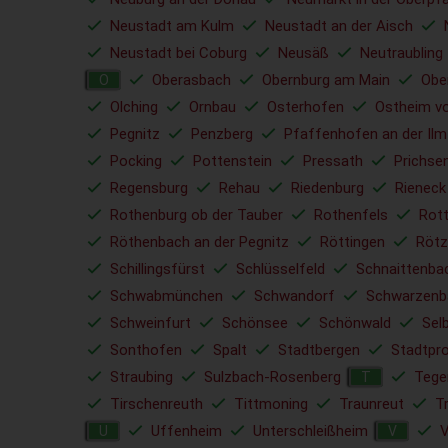
Neustadt am Kulm
Neustadt an der Aisch
Neustadt bei Coburg
Neusäß
Neutraubling
Oberasbach
Obernburg am Main
Obe
O
Olching
Ornbau
Osterhofen
Ostheim vo
Pegnitz
Penzberg
Pfaffenhofen an der Ilm
Pocking
Pottenstein
Pressath
Prichse
Regensburg
Rehau
Riedenburg
Rieneck
Rothenburg ob der Tauber
Rothenfels
Rott
Röthenbach an der Pegnitz
Röttingen
Rötz
Schillingsfürst
Schlüsselfeld
Schnaittenba
Schwabmünchen
Schwandorf
Schwarzenb
Schweinfurt
Schönsee
Schönwald
Sel
Sonthofen
Spalt
Stadtbergen
Stadtpr
Straubing
Sulzbach-Rosenberg
Tege
T
Tirschenreuth
Tittmoning
Traunreut
T
Uffenheim
Unterschleißheim
V
U
V