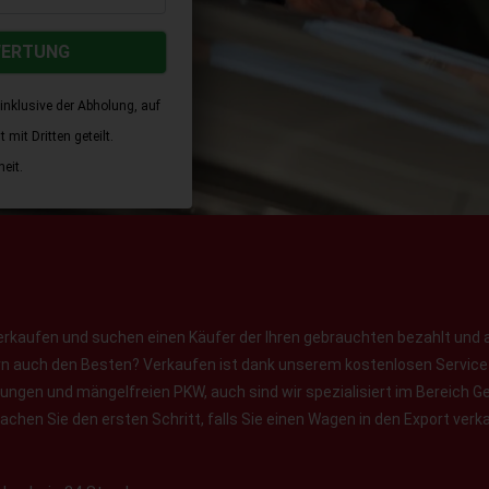
WERTUNG
inklusive der Abholung, auf
mit Dritten geteilt.
eit.
erkaufen und suchen einen Käufer der Ihren gebrauchten bezahlt und 
ern auch den Besten? Verkaufen ist dank unserem kostenlosen Service f
jungen und mängelfreien PKW, auch sind wir spezialisiert im Bereich
chen Sie den ersten Schritt, falls Sie einen Wagen in den Export verk