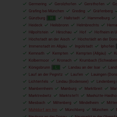
Germering
Gerolzhofen
Gersthofen
Go
Grafing bei München
Greding
Gräfenberg
Günzburg
Hallstadt
Hammelburg
H
Heideck
Heilsbronn
Helmbrechts
Hema
Hilpoltstein
Hirschau
Hof
Hofheim in U
Höchstadt an der Aisch
Höchstädt an der Don
Immenstadt im Allgäu
Ingolstadt
Iphofen
Kemnath
Kempten
Kempten (Allgäu)
K
Kolbermoor
Kronach
Krumbach (Schwaben
Königsbrunn
Landau an der Isar
Land
L
Lauf an der Pegnitz
Laufen
Lauingen (Don
Lichtenfels
Lindau (Bodensee)
Lindenberg 
Mainbernheim
Mainburg
Marktbreit
Mar
Marktredwitz
Marktsteft
Maxhütte-Haidho
Miesbach
Miltenberg
Mindelheim
Mitte
Mühldorf am Inn
Münchberg
München
Neuburg an der Donau
Neumarkt in der Oberpfa