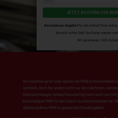
JETZT KOSTENLOSE BE
Kostenloses Angebot
für den Ankauf Ihres Autos 
Wunsch sofort Geld. Ihre Daten werden nicht 
Wir garantieren 100% Sicherh
Sie möchten jetzt oder später ein PKW in Deutschland v
reichlich, doch Sie wollen nicht nur den nächsten, sond
Gebrauchtwagen Ankauf beschäftigt sich nicht nur mit 
beschädigte PKW für den Export zu Höchstpreisen an. Ma
Abholung Ihres PKW im gesamten Bundesgebiet.