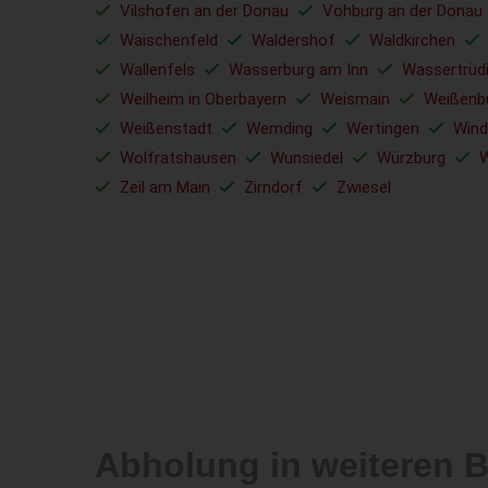
Vilshofen an der Donau
Vohburg an der Donau
Waischenfeld
Waldershof
Waldkirchen
Wallenfels
Wasserburg am Inn
Wassertrüd
Weilheim in Oberbayern
Weismain
Weißenb
Weißenstadt
Wemding
Wertingen
Wind
Wolfratshausen
Wunsiedel
Würzburg
W
Zeil am Main
Zirndorf
Zwiesel
Abholung in weiteren 