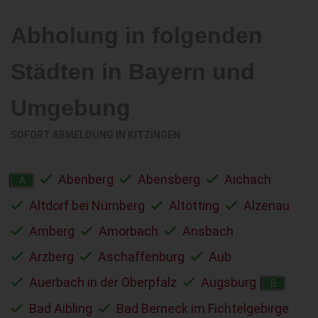
Abholung in folgenden
Städten in Bayern und
Umgebung
SOFORT ABMELDUNG IN
KITZINGEN
Abenberg
Abensberg
Aichach
A
Altdorf bei Nürnberg
Altötting
Alzenau
Amberg
Amorbach
Ansbach
Arzberg
Aschaffenburg
Aub
Auerbach in der Oberpfalz
Augsburg
B
Bad Aibling
Bad Berneck im Fichtelgebirge