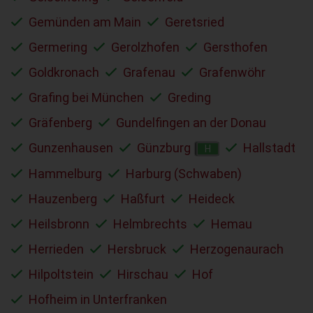
Gemünden am Main
Geretsried
Germering
Gerolzhofen
Gersthofen
Goldkronach
Grafenau
Grafenwöhr
Grafing bei München
Greding
Gräfenberg
Gundelfingen an der Donau
Gunzenhausen
Günzburg
Hallstadt
H
Hammelburg
Harburg (Schwaben)
Hauzenberg
Haßfurt
Heideck
Heilsbronn
Helmbrechts
Hemau
Herrieden
Hersbruck
Herzogenaurach
Hilpoltstein
Hirschau
Hof
Hofheim in Unterfranken