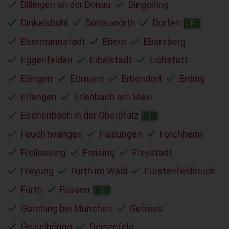
Dillingen an der Donau
Dingolfing
Dinkelsbühl
Donauwörth
Dorfen
E
Ebermannstadt
Ebern
Ebersberg
Eggenfelden
Eibelstadt
Eichstätt
Ellingen
Eltmann
Erbendorf
Erding
Erlangen
Erlenbach am Main
Eschenbach in der Oberpfalz
F
Feuchtwangen
Fladungen
Forchheim
Freilassing
Freising
Freystadt
Freyung
Furth im Wald
Fürstenfeldbruck
Fürth
Füssen
G
Garching bei München
Gefrees
Geiselhöring
Geisenfeld