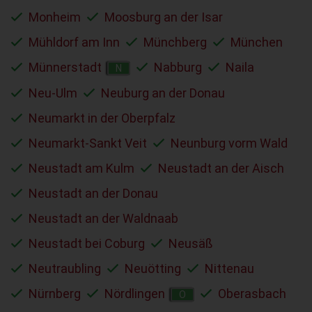
Monheim
Moosburg an der Isar
Mühldorf am Inn
Münchberg
München
Münnerstadt
Nabburg
Naila
N
Neu-Ulm
Neuburg an der Donau
Neumarkt in der Oberpfalz
Neumarkt-Sankt Veit
Neunburg vorm Wald
Neustadt am Kulm
Neustadt an der Aisch
Neustadt an der Donau
Neustadt an der Waldnaab
Neustadt bei Coburg
Neusäß
Neutraubling
Neuötting
Nittenau
Nürnberg
Nördlingen
Oberasbach
O