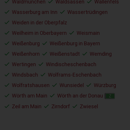
Waldmünchen
Waldsassen
Wallenfels
Wasserburg am Inn
Wassertrüdingen
Weiden in der Oberpfalz
Weilheim in Oberbayern
Weismain
Weißenburg
Weißenburg in Bayern
Weißenhorn
Weißenstadt
Wemding
Wertingen
Windischeschenbach
Windsbach
Wolframs-Eschenbach
Wolfratshausen
Wunsiedel
Würzburg
Wörth am Main
Wörth an der Donau
Z
Zeil am Main
Zirndorf
Zwiesel