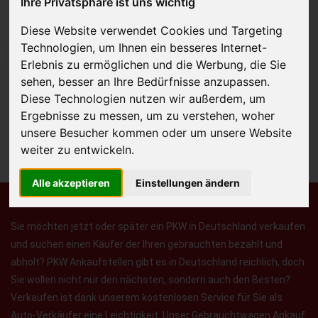
Ihre Privatsphäre ist uns wichtig
Diese Website verwendet Cookies und Targeting
Technologien, um Ihnen ein besseres Internet-
JETZT KOSTENLOSE BEWERTUNG
Erlebnis zu ermöglichen und die Werbung, die Sie
sehen, besser an Ihre Bedürfnisse anzupassen.
Kostenloses Angebot
für den Ankauf Ihres Autos inklusive der
Diese Technologien nutzen wir außerdem, um
Abholung, auf Wunsch sofort Geld. Ihre Daten werden nicht mit Dritten
Ergebnisse zu messen, um zu verstehen, woher
geteilt.
unsere Besucher kommen oder um unsere Website
weiter zu entwickeln.
Wir garantieren 100% Sicherheit.
Alle akzeptieren
Einstellungen ändern
Sie möchten jetzt oder später ein PKW in Deutschland verkaufen
und suchen einen Käufer der Ihren gebrauchten bezahlt und
abholt? PKW Ankaufstellen gibt es in Deutschland reichlich, doch
Sie wollen nicht nur den nächsten, sondern auch den Besten?
Verkaufen ist dank unserem kostenlosen Service für Sie als
Auto-Verkäufer eine Leichtigkeit. Unser Gebrauchtwagen Ankauf