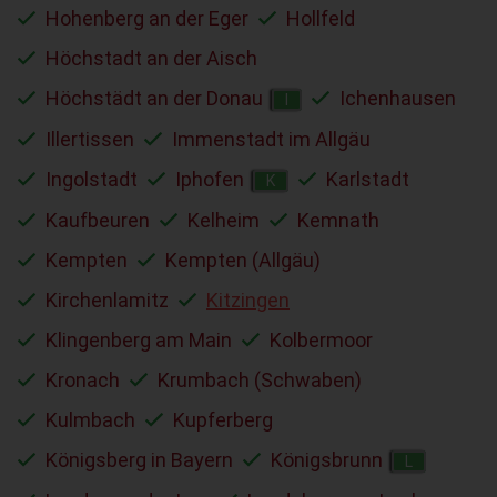
Hohenberg an der Eger
Hollfeld
Höchstadt an der Aisch
Höchstädt an der Donau
Ichenhausen
I
Illertissen
Immenstadt im Allgäu
Ingolstadt
Iphofen
Karlstadt
K
Kaufbeuren
Kelheim
Kemnath
Kempten
Kempten (Allgäu)
Kirchenlamitz
Kitzingen
Klingenberg am Main
Kolbermoor
Kronach
Krumbach (Schwaben)
Kulmbach
Kupferberg
Königsberg in Bayern
Königsbrunn
L