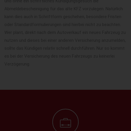
und ohne ein schriftliches Kündigungsgesuch die
Abmeldebescheinigung für das alte KFZ vorzulegen. Natürlich
kann dies auch in Schriftform geschehen, besondere Fristen
oder Standardformulierungen sind hierbei nicht zu beachten.
Wer plant, direkt nach dem Autoverkauf ein neues Fahrzeug zu
nutzen und dieses bei einer anderen Versicherung anzumelden,
sollte das Kündigen relativ schnell durchführen. Nur so kommt
es bei der Versicherung des neuen Fahrzeugs zu keinerlei
Verzögerung.