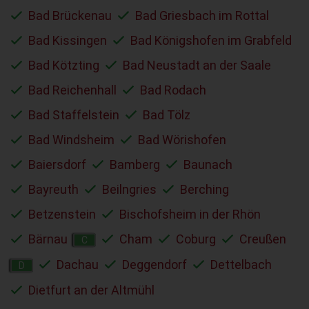
Bad Brückenau
Bad Griesbach im Rottal
Bad Kissingen
Bad Königshofen im Grabfeld
Bad Kötzting
Bad Neustadt an der Saale
Bad Reichenhall
Bad Rodach
Bad Staffelstein
Bad Tölz
Bad Windsheim
Bad Wörishofen
Baiersdorf
Bamberg
Baunach
Bayreuth
Beilngries
Berching
Betzenstein
Bischofsheim in der Rhön
Bärnau
Cham
Coburg
Creußen
C
Dachau
Deggendorf
Dettelbach
D
Dietfurt an der Altmühl