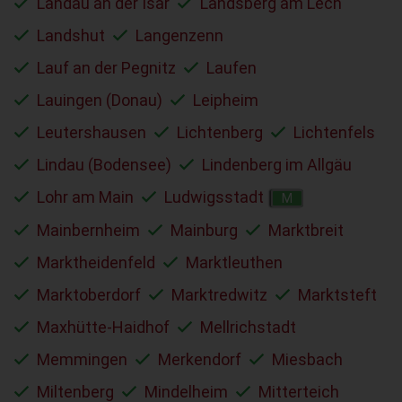
Landau an der Isar
Landsberg am Lech
Landshut
Langenzenn
Lauf an der Pegnitz
Laufen
Lauingen (Donau)
Leipheim
Leutershausen
Lichtenberg
Lichtenfels
Lindau (Bodensee)
Lindenberg im Allgäu
Lohr am Main
Ludwigsstadt
M
Mainbernheim
Mainburg
Marktbreit
Marktheidenfeld
Marktleuthen
Marktoberdorf
Marktredwitz
Marktsteft
Maxhütte-Haidhof
Mellrichstadt
Memmingen
Merkendorf
Miesbach
Miltenberg
Mindelheim
Mitterteich