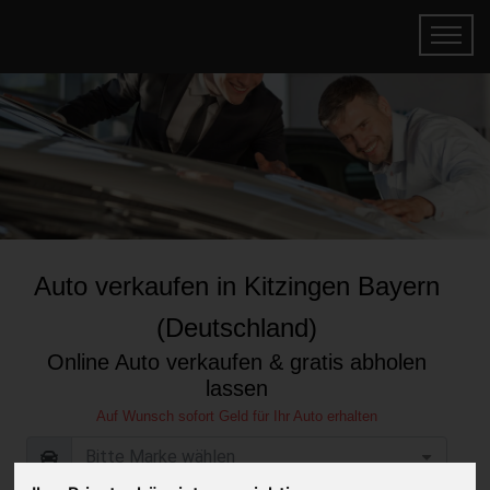
Auto verkaufen in Kitzingen Bayern
(Deutschland)
Online Auto verkaufen & gratis abholen
lassen
Auf Wunsch sofort Geld für Ihr Auto erhalten