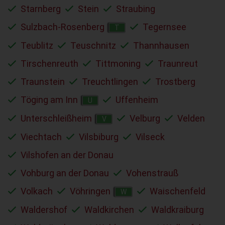
Starnberg
Stein
Straubing
Sulzbach-Rosenberg
Tegernsee
T
Teublitz
Teuschnitz
Thannhausen
Tirschenreuth
Tittmoning
Traunreut
Traunstein
Treuchtlingen
Trostberg
Töging am Inn
Uffenheim
U
Unterschleißheim
Velburg
Velden
V
Viechtach
Vilsbiburg
Vilseck
Vilshofen an der Donau
Vohburg an der Donau
Vohenstrauß
Volkach
Vöhringen
Waischenfeld
W
Waldershof
Waldkirchen
Waldkraiburg