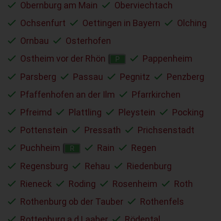
Obernburg am Main
Oberviechtach
Ochsenfurt
Oettingen in Bayern
Olching
Ornbau
Osterhofen
Ostheim vor der Rhön
Pappenheim
P
Parsberg
Passau
Pegnitz
Penzberg
Pfaffenhofen an der Ilm
Pfarrkirchen
Pfreimd
Plattling
Pleystein
Pocking
Pottenstein
Pressath
Prichsenstadt
Puchheim
Rain
Regen
R
Regensburg
Rehau
Riedenburg
Rieneck
Roding
Rosenheim
Roth
Rothenburg ob der Tauber
Rothenfels
Rottenburg a.d.Laaber
Rödental