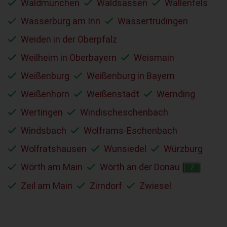
Waldmünchen
Waldsassen
Wallenfels
Wasserburg am Inn
Wassertrüdingen
Weiden in der Oberpfalz
Weilheim in Oberbayern
Weismain
Weißenburg
Weißenburg in Bayern
Weißenhorn
Weißenstadt
Wemding
Wertingen
Windischeschenbach
Windsbach
Wolframs-Eschenbach
Wolfratshausen
Wunsiedel
Würzburg
Wörth am Main
Wörth an der Donau
Z
Zeil am Main
Zirndorf
Zwiesel