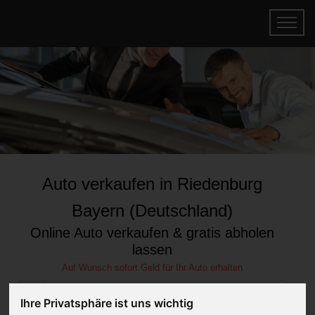
Auto verkaufen in Riedenburg
Bayern (Deutschland)
Online Auto verkaufen & gratis abholen
lassen
Auf Wunsch sofort Geld für Ihr Auto erhalten
Ihre Privatsphäre ist uns wichtig