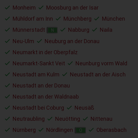
Monheim
Moosburg an der Isar
Mühldorf am Inn
Münchberg
München
Münnerstadt
Nabburg
Naila
N
Neu-Ulm
Neuburg an der Donau
Neumarkt in der Oberpfalz
Neumarkt-Sankt Veit
Neunburg vorm Wald
Neustadt am Kulm
Neustadt an der Aisch
Neustadt an der Donau
Neustadt an der Waldnaab
Neustadt bei Coburg
Neusäß
Neutraubling
Neuötting
Nittenau
Nürnberg
Nördlingen
Oberasbach
O