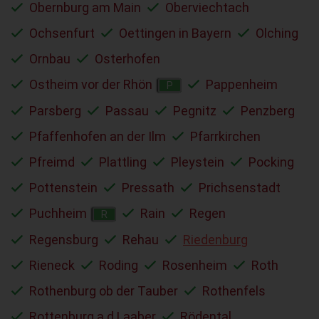
Obernburg am Main
Oberviechtach
Ochsenfurt
Oettingen in Bayern
Olching
Ornbau
Osterhofen
Ostheim vor der Rhön
Pappenheim
P
Parsberg
Passau
Pegnitz
Penzberg
Pfaffenhofen an der Ilm
Pfarrkirchen
Pfreimd
Plattling
Pleystein
Pocking
Pottenstein
Pressath
Prichsenstadt
Puchheim
Rain
Regen
R
Regensburg
Rehau
Riedenburg
Rieneck
Roding
Rosenheim
Roth
Rothenburg ob der Tauber
Rothenfels
Rottenburg a.d.Laaber
Rödental