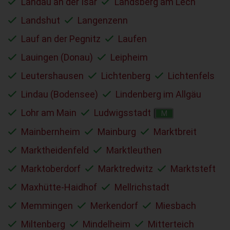
Landau an der Isar
Landsberg am Lech
Landshut
Langenzenn
Lauf an der Pegnitz
Laufen
Lauingen (Donau)
Leipheim
Leutershausen
Lichtenberg
Lichtenfels
Lindau (Bodensee)
Lindenberg im Allgäu
Lohr am Main
Ludwigsstadt
M
Mainbernheim
Mainburg
Marktbreit
Marktheidenfeld
Marktleuthen
Marktoberdorf
Marktredwitz
Marktsteft
Maxhütte-Haidhof
Mellrichstadt
Memmingen
Merkendorf
Miesbach
Miltenberg
Mindelheim
Mitterteich