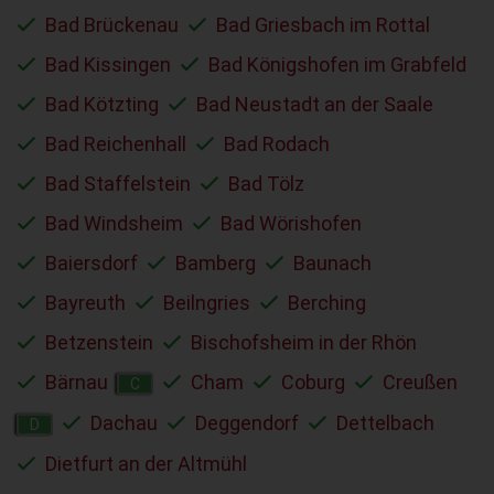
Bad Brückenau
Bad Griesbach im Rottal
Bad Kissingen
Bad Königshofen im Grabfeld
Bad Kötzting
Bad Neustadt an der Saale
Bad Reichenhall
Bad Rodach
Bad Staffelstein
Bad Tölz
Bad Windsheim
Bad Wörishofen
Baiersdorf
Bamberg
Baunach
Bayreuth
Beilngries
Berching
Betzenstein
Bischofsheim in der Rhön
Bärnau
Cham
Coburg
Creußen
C
Dachau
Deggendorf
Dettelbach
D
Dietfurt an der Altmühl