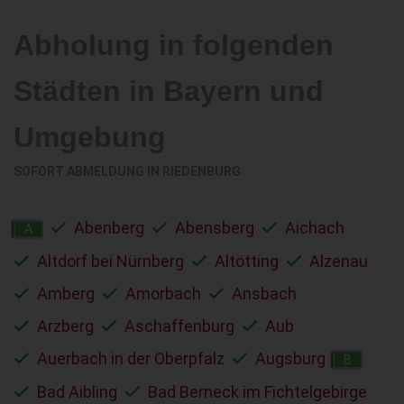
Abholung in folgenden
Städten in Bayern und
Umgebung
SOFORT ABMELDUNG IN
RIEDENBURG
Abenberg
Abensberg
Aichach
A
Altdorf bei Nürnberg
Altötting
Alzenau
Amberg
Amorbach
Ansbach
Arzberg
Aschaffenburg
Aub
Auerbach in der Oberpfalz
Augsburg
B
Bad Aibling
Bad Berneck im Fichtelgebirge