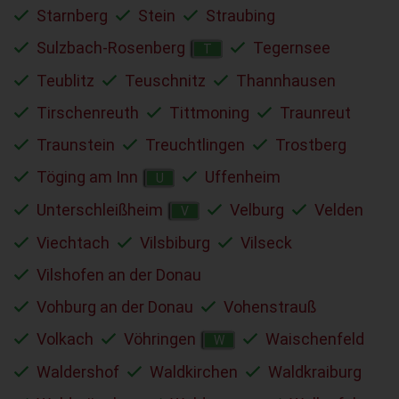
Starnberg
Stein
Straubing
Sulzbach-Rosenberg
Tegernsee
T
Teublitz
Teuschnitz
Thannhausen
Tirschenreuth
Tittmoning
Traunreut
Traunstein
Treuchtlingen
Trostberg
Töging am Inn
Uffenheim
U
Unterschleißheim
Velburg
Velden
V
Viechtach
Vilsbiburg
Vilseck
Vilshofen an der Donau
Vohburg an der Donau
Vohenstrauß
Volkach
Vöhringen
Waischenfeld
W
Waldershof
Waldkirchen
Waldkraiburg