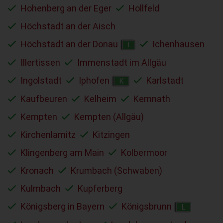
Hohenberg an der Eger
Hollfeld
Höchstadt an der Aisch
Höchstädt an der Donau
Ichenhausen
I
Illertissen
Immenstadt im Allgäu
Ingolstadt
Iphofen
Karlstadt
K
Kaufbeuren
Kelheim
Kemnath
Kempten
Kempten (Allgäu)
Kirchenlamitz
Kitzingen
Klingenberg am Main
Kolbermoor
Kronach
Krumbach (Schwaben)
Kulmbach
Kupferberg
Königsberg in Bayern
Königsbrunn
L