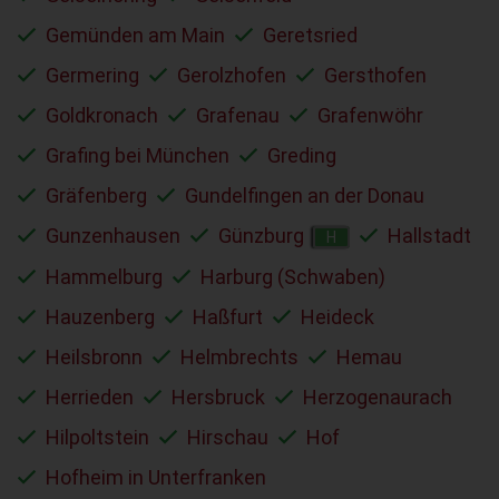
Gemünden am Main
Geretsried
Germering
Gerolzhofen
Gersthofen
Goldkronach
Grafenau
Grafenwöhr
Grafing bei München
Greding
Gräfenberg
Gundelfingen an der Donau
Gunzenhausen
Günzburg
Hallstadt
H
Hammelburg
Harburg (Schwaben)
Hauzenberg
Haßfurt
Heideck
Heilsbronn
Helmbrechts
Hemau
Herrieden
Hersbruck
Herzogenaurach
Hilpoltstein
Hirschau
Hof
Hofheim in Unterfranken