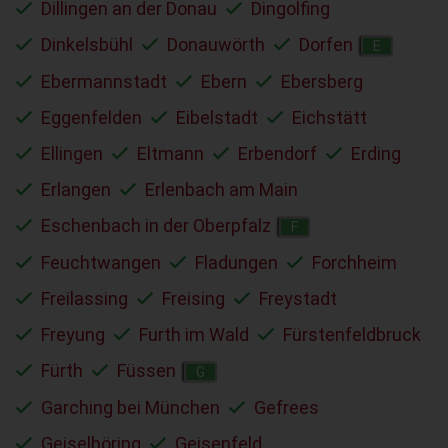
Dillingen an der Donau
Dingolfing
Dinkelsbühl
Donauwörth
Dorfen
E
Ebermannstadt
Ebern
Ebersberg
Eggenfelden
Eibelstadt
Eichstätt
Ellingen
Eltmann
Erbendorf
Erding
Erlangen
Erlenbach am Main
Eschenbach in der Oberpfalz
F
Feuchtwangen
Fladungen
Forchheim
Freilassing
Freising
Freystadt
Freyung
Furth im Wald
Fürstenfeldbruck
Fürth
Füssen
G
Garching bei München
Gefrees
Geiselhöring
Geisenfeld