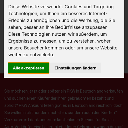
Diese Website verwendet Cookies und Targeting
Technologien, um Ihnen ein besseres Internet-
Erlebnis zu ermöglichen und die Werbung, die Sie
JETZT KOSTENLOSE BEWERTUNG
sehen, besser an Ihre Bedürfnisse anzupassen.
Diese Technologien nutzen wir außerdem, um
Kostenloses Angebot
für den Ankauf Ihres Autos inklusive der
Ergebnisse zu messen, um zu verstehen, woher
Abholung, auf Wunsch sofort Geld. Ihre Daten werden nicht mit Dritten
unsere Besucher kommen oder um unsere Website
geteilt.
weiter zu entwickeln.
Wir garantieren 100% Sicherheit.
Alle akzeptieren
Einstellungen ändern
Sie möchten jetzt oder später ein PKW in Deutschland verkaufen
und suchen einen Käufer der Ihren gebrauchten bezahlt und
abholt? PKW Ankaufstellen gibt es in Deutschland reichlich, doch
Sie wollen nicht nur den nächsten, sondern auch den Besten?
Verkaufen ist dank unserem kostenlosen Service für Sie als
Auto-Verkäufer eine Leichtigkeit. Unser Gebrauchtwagen Ankauf