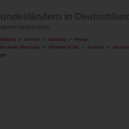
Bundesländern in Deutschlan
LANDWEITER ABDECKUNG
ndenburg
Bremen
Hamburg
Hessen
Nordrhein-Westfalen
Rheinland-Pfalz
Saarland
Sachse
ngen