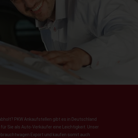
abholt? PKW Ankaufstellen gibt es in Deutschland
ür Sie als Auto-Verkäufer eine Leichtigkeit. Unser
 Gebrauchtwagen Export und kaufen somit auch