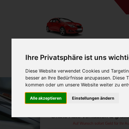
A
Ihre Privatsphäre ist uns wicht
Diese Website verwendet Cookies und Targeting
besser an Ihre Bedürfnisse anzupassen. Diese
kommen oder um unsere Website weiter zu ent
Auto verkaufen in Seß
Alle akzeptieren
Einstellungen ändern
(Deutschland
Online Auto verkaufen & grati
Auf Wunsch sofort Geld für Ihr Au