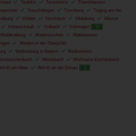
rnsee
Teublitz
Teuschnitz
Thannhausen
raunstein
Treuchtlingen
Trostberg
Töging am Inn
elburg
Velden
Viechtach
Vilsbiburg
Vilseck
Vohenstrauß
Volkach
Vöhringen
W
Waldkraiburg
Waldmünchen
Waldsassen
ingen
Weiden in der Oberpfalz
urg
Weißenburg in Bayern
Weißenhorn
ischeschenbach
Windsbach
Wolframs-Eschenbach
örth am Main
Wörth an der Donau
Z