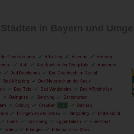
 Städten in Bayern und Umg
tdorf bei Nürnberg
Altötting
Alzenau
Amberg
nburg
Aub
Auerbach in der Oberpfalz
Augsburg
e
Bad Brückenau
Bad Griesbach im Rottal
Bad Kötzting
Bad Neustadt an der Saale
ein
Bad Tölz
Bad Windsheim
Bad Wörishofen
Beilngries
Berching
Betzenstein
ham
Coburg
Creußen
Dachau
D
mühl
Dillingen an der Donau
Dingolfing
Dinkelsbühl
Ebern
Ebersberg
Eggenfelden
Eibelstadt
Erding
Erlangen
Erlenbach am Main