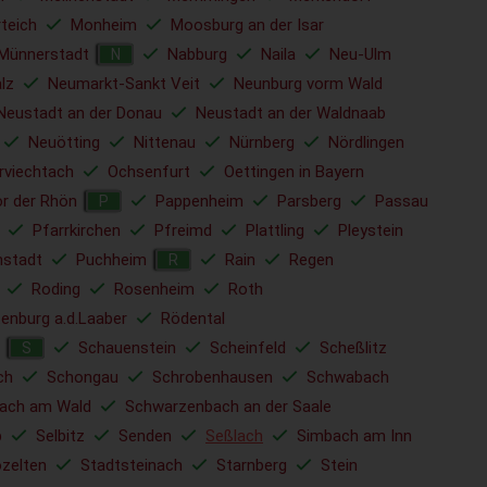
rteich
Monheim
Moosburg an der Isar
Münnerstadt
Nabburg
Naila
Neu-Ulm
N
lz
Neumarkt-Sankt Veit
Neunburg vorm Wald
Neustadt an der Donau
Neustadt an der Waldnaab
Neuötting
Nittenau
Nürnberg
Nördlingen
rviechtach
Ochsenfurt
Oettingen in Bayern
r der Rhön
Pappenheim
Parsberg
Passau
P
Pfarrkirchen
Pfreimd
Plattling
Pleystein
nstadt
Puchheim
Rain
Regen
R
Roding
Rosenheim
Roth
enburg a.d.Laaber
Rödental
Schauenstein
Scheinfeld
Scheßlitz
S
ch
Schongau
Schrobenhausen
Schwabach
ach am Wald
Schwarzenbach an der Saale
b
Selbitz
Senden
Seßlach
Simbach am Inn
ozelten
Stadtsteinach
Starnberg
Stein