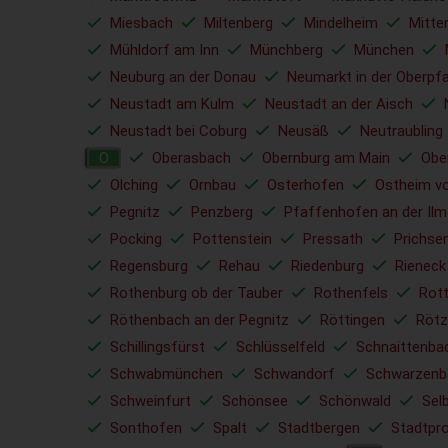
Miesbach
Miltenberg
Mindelheim
Mitte
Mühldorf am Inn
Münchberg
München
Neuburg an der Donau
Neumarkt in der Oberpfa
Neustadt am Kulm
Neustadt an der Aisch
Neustadt bei Coburg
Neusäß
Neutraubling
Oberasbach
Obernburg am Main
Obe
O
Olching
Ornbau
Osterhofen
Ostheim vo
Pegnitz
Penzberg
Pfaffenhofen an der Ilm
Pocking
Pottenstein
Pressath
Prichse
Regensburg
Rehau
Riedenburg
Rieneck
Rothenburg ob der Tauber
Rothenfels
Rott
Röthenbach an der Pegnitz
Röttingen
Rötz
Schillingsfürst
Schlüsselfeld
Schnaittenba
Schwabmünchen
Schwandorf
Schwarzenb
Schweinfurt
Schönsee
Schönwald
Sel
Sonthofen
Spalt
Stadtbergen
Stadtpr