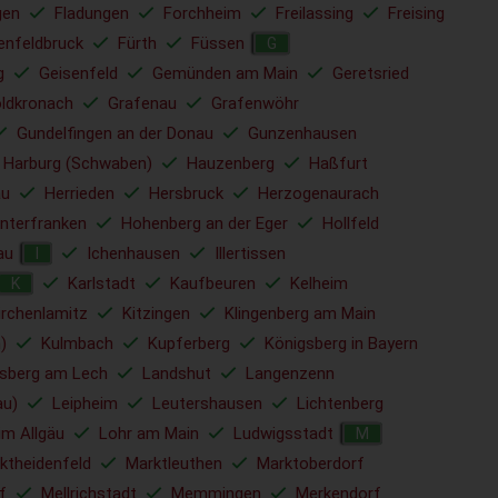
gen
Fladungen
Forchheim
Freilassing
Freising
enfeldbruck
Fürth
Füssen
G
g
Geisenfeld
Gemünden am Main
Geretsried
ldkronach
Grafenau
Grafenwöhr
Gundelfingen an der Donau
Gunzenhausen
Harburg (Schwaben)
Hauzenberg
Haßfurt
u
Herrieden
Hersbruck
Herzogenaurach
nterfranken
Hohenberg an der Eger
Hollfeld
au
Ichenhausen
Illertissen
I
Karlstadt
Kaufbeuren
Kelheim
K
irchenlamitz
Kitzingen
Klingenberg am Main
)
Kulmbach
Kupferberg
Königsberg in Bayern
sberg am Lech
Landshut
Langenzenn
au)
Leipheim
Leutershausen
Lichtenberg
im Allgäu
Lohr am Main
Ludwigsstadt
M
ktheidenfeld
Marktleuthen
Marktoberdorf
f
Mellrichstadt
Memmingen
Merkendorf