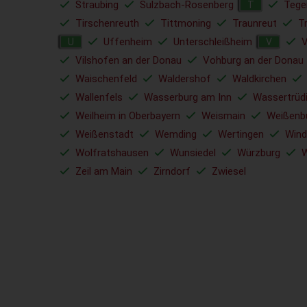
Straubing
Sulzbach-Rosenberg
Tege
T
Tirschenreuth
Tittmoning
Traunreut
T
Uffenheim
Unterschleißheim
V
U
V
Vilshofen an der Donau
Vohburg an der Donau
Waischenfeld
Waldershof
Waldkirchen
Wallenfels
Wasserburg am Inn
Wassertrüd
Weilheim in Oberbayern
Weismain
Weißenb
Weißenstadt
Wemding
Wertingen
Wind
Wolfratshausen
Wunsiedel
Würzburg
W
Zeil am Main
Zirndorf
Zwiesel