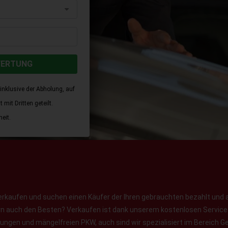
WERTUNG
inklusive der Abholung, auf
mit Dritten geteilt.
eit.
erkaufen und suchen einen Käufer der Ihren gebrauchten bezahlt und 
ern auch den Besten? Verkaufen ist dank unserem kostenlosen Service f
jungen und mängelfreien PKW, auch sind wir spezialisiert im Bereich