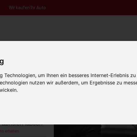
Wir kaufen Ihr Auto
nfrage per Hotline
Anfrage per WhatsApp
Anfrage 
+49 (0)800-0044333
+49 (0)157 - 849 157 78
anfrage
ig
HOME
KONTAKT
ÜBER UNS
AUT
 Technologien, um Ihnen ein besseres Internet-Erlebnis zu
 Technologien nutzen wir außerdem, um Ergebnisse zu mess
wickeln.
lach Bayern
)
s abholen lassen
to erhalten