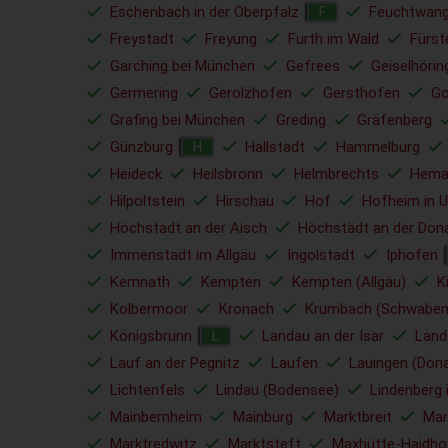
Eschenbach in der Oberpfalz
Feuchtwan
F
Freystadt
Freyung
Furth im Wald
Fürst
Garching bei München
Gefrees
Geiselhörin
Germering
Gerolzhofen
Gersthofen
Go
Grafing bei München
Greding
Gräfenberg
Günzburg
Hallstadt
Hammelburg
H
Heideck
Heilsbronn
Helmbrechts
Hema
Hilpoltstein
Hirschau
Hof
Hofheim in U
Höchstadt an der Aisch
Höchstädt an der Don
Immenstadt im Allgäu
Ingolstadt
Iphofen
Kemnath
Kempten
Kempten (Allgäu)
K
Kolbermoor
Kronach
Krumbach (Schwaben
Königsbrunn
Landau an der Isar
Land
L
Lauf an der Pegnitz
Laufen
Lauingen (Don
Lichtenfels
Lindau (Bodensee)
Lindenberg 
Mainbernheim
Mainburg
Marktbreit
Mar
Marktredwitz
Marktsteft
Maxhütte-Haidho