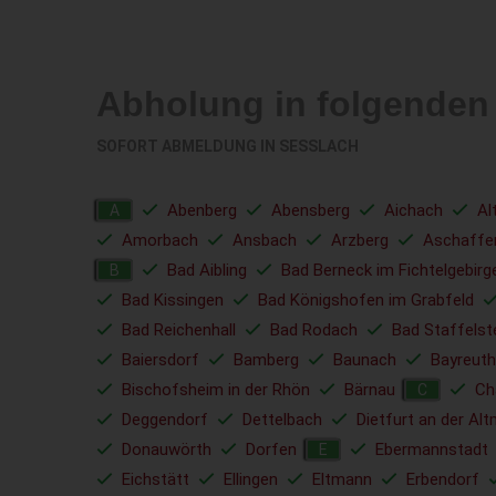
Abholung in folgenden
SOFORT ABMELDUNG IN
SESSLACH
Abenberg
Abensberg
Aichach
Al
A
Amorbach
Ansbach
Arzberg
Aschaffe
Bad Aibling
Bad Berneck im Fichtelgebirg
B
Bad Kissingen
Bad Königshofen im Grabfeld
Bad Reichenhall
Bad Rodach
Bad Staffelst
Baiersdorf
Bamberg
Baunach
Bayreuth
Bischofsheim in der Rhön
Bärnau
C
C
Deggendorf
Dettelbach
Dietfurt an der Alt
Donauwörth
Dorfen
Ebermannstadt
E
Eichstätt
Ellingen
Eltmann
Erbendorf