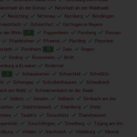
Neustadt an der Donau
Neustadt an der Waldnaab
Neuötting
Nittenau
Nürnberg
Nördlingen
rviechtach
Ochsenfurt
Oettingen in Bayern
r der Rhön
Pappenheim
Parsberg
Passau
P
Pfarrkirchen
Pfreimd
Plattling
Pleystein
nstadt
Puchheim
Rain
Regen
R
Roding
Rosenheim
Roth
enburg a.d.Laaber
Rödental
Schauenstein
Scheinfeld
Scheßlitz
S
ch
Schongau
Schrobenhausen
Schwabach
ach am Wald
Schwarzenbach an der Saale
b
Selbitz
Senden
Seßlach
Simbach am Inn
ozelten
Stadtsteinach
Starnberg
Stein
rnsee
Teublitz
Teuschnitz
Thannhausen
raunstein
Treuchtlingen
Trostberg
Töging am Inn
elburg
Velden
Viechtach
Vilsbiburg
Vilseck