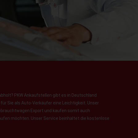
abholt? PKW Ankaufstellen gibt es in Deutschland
ür Sie als Auto-Verkäufer eine Leichtigkeit. Unser
 Gebrauchtwagen Export und kaufen somit auch
aufen möchten. Unser Service beinhaltet die kostenlose