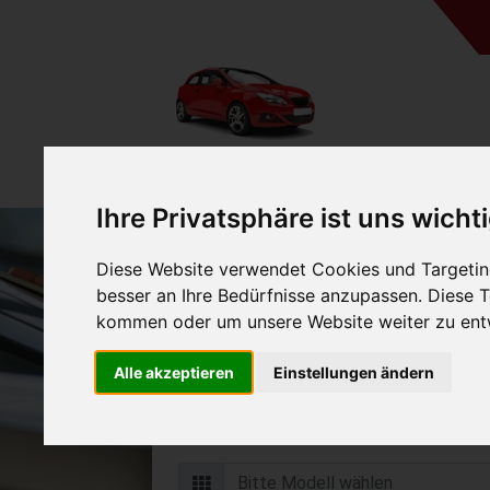
Ihre Privatsphäre ist uns wicht
Diese Website verwendet Cookies und Targeting
Auto verkaufen in Wind
besser an Ihre Bedürfnisse anzupassen. Diese
(Deutschland
kommen oder um unsere Website weiter zu ent
Online Auto verkaufen & grati
Alle akzeptieren
Einstellungen ändern
Auf Wunsch sofort Geld für Ihr Au