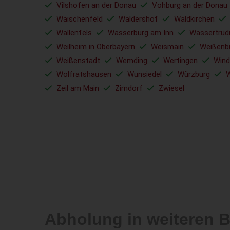
Vilshofen an der Donau
Vohburg an der Donau
Waischenfeld
Waldershof
Waldkirchen
Wallenfels
Wasserburg am Inn
Wassertrüd
Weilheim in Oberbayern
Weismain
Weißenb
Weißenstadt
Wemding
Wertingen
Wind
Wolfratshausen
Wunsiedel
Würzburg
W
Zeil am Main
Zirndorf
Zwiesel
Abholung in weiteren 