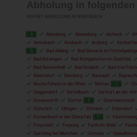
Abholung in folgenden
SOFORT ABMELDUNG IN
WINDSBACH
Abenberg
Abensberg
Aichach
Al
A
Amorbach
Ansbach
Arzberg
Aschaffe
Bad Aibling
Bad Berneck im Fichtelgebirg
B
Bad Kissingen
Bad Königshofen im Grabfeld
Bad Reichenhall
Bad Rodach
Bad Staffelst
Baiersdorf
Bamberg
Baunach
Bayreuth
Bischofsheim in der Rhön
Bärnau
C
C
Deggendorf
Dettelbach
Dietfurt an der Alt
Donauwörth
Dorfen
Ebermannstadt
E
Eichstätt
Ellingen
Eltmann
Erbendorf
Eschenbach in der Oberpfalz
Feuchtwan
F
Freystadt
Freyung
Furth im Wald
Fürst
Garching bei München
Gefrees
Geiselhörin