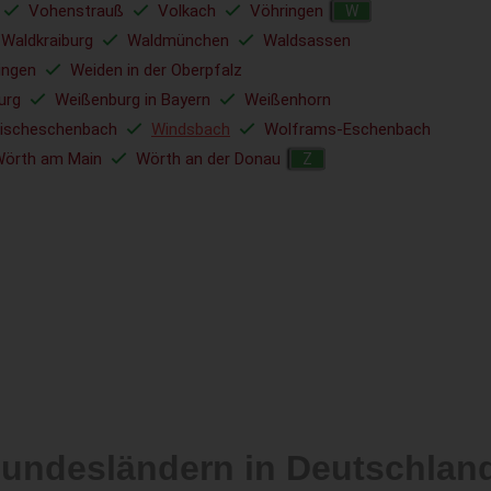
Vohenstrauß
Volkach
Vöhringen
W
Waldkraiburg
Waldmünchen
Waldsassen
ingen
Weiden in der Oberpfalz
urg
Weißenburg in Bayern
Weißenhorn
ischeschenbach
Windsbach
Wolframs-Eschenbach
örth am Main
Wörth an der Donau
Z
Bundesländern in Deutschlan