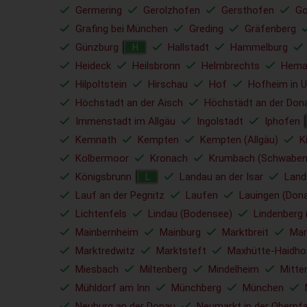
Germering
Gerolzhofen
Gersthofen
Go
Grafing bei München
Greding
Gräfenberg
Günzburg
Hallstadt
Hammelburg
H
Heideck
Heilsbronn
Helmbrechts
Hema
Hilpoltstein
Hirschau
Hof
Hofheim in U
Höchstadt an der Aisch
Höchstädt an der Don
Immenstadt im Allgäu
Ingolstadt
Iphofen
Kemnath
Kempten
Kempten (Allgäu)
K
Kolbermoor
Kronach
Krumbach (Schwaben
Königsbrunn
Landau an der Isar
Land
L
Lauf an der Pegnitz
Laufen
Lauingen (Don
Lichtenfels
Lindau (Bodensee)
Lindenberg 
Mainbernheim
Mainburg
Marktbreit
Mar
Marktredwitz
Marktsteft
Maxhütte-Haidho
Miesbach
Miltenberg
Mindelheim
Mitte
Mühldorf am Inn
Münchberg
München
Neuburg an der Donau
Neumarkt in der Oberpfa