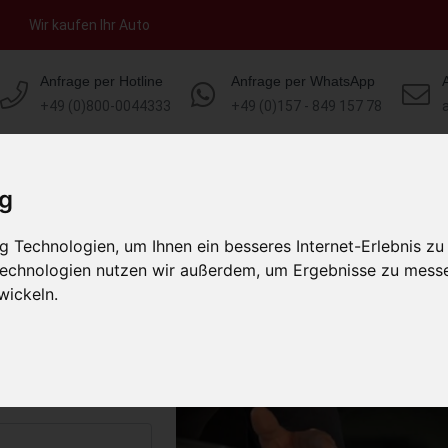
Wir kaufen Ihr Auto
Anfrage per Hotline
Anfrage per WhatsApp
+49 (0)800-0044333
+49 (0)157 - 849 157 78
HOME
KONTAKT
ÜBER UNS
AUT
ig
 Technologien, um Ihnen ein besseres Internet-Erlebnis zu
sbach Bayern
 Technologien nutzen wir außerdem, um Ergebnisse zu mess
)
wickeln.
s abholen lassen
to erhalten