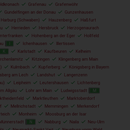
ldkronach
Grafenau
Grafenwöhr
Gundelfingen an der Donau
Gunzenhausen
Harburg (Schwaben)
Hauzenberg
Haßfurt
u
Herrieden
Hersbruck
Herzogenaurach
nterfranken
Hohenberg an der Eger
Hollfeld
au
Ichenhausen
Illertissen
I
Karlstadt
Kaufbeuren
Kelheim
K
irchenlamitz
Kitzingen
Klingenberg am Main
)
Kulmbach
Kupferberg
Königsberg in Bayern
sberg am Lech
Landshut
Langenzenn
au)
Leipheim
Leutershausen
Lichtenberg
im Allgäu
Lohr am Main
Ludwigsstadt
M
ktheidenfeld
Marktleuthen
Marktoberdorf
f
Mellrichstadt
Memmingen
Merkendorf
rteich
Monheim
Moosburg an der Isar
Münnerstadt
Nabburg
Naila
Neu-Ulm
N
lz
Neumarkt-Sankt Veit
Neunburg vorm Wald