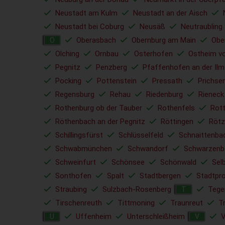
Neustadt am Kulm
Neustadt an der Aisch
Neustadt bei Coburg
Neusäß
Neutraubling
Oberasbach
Obernburg am Main
Obe
O
Olching
Ornbau
Osterhofen
Ostheim vo
Pegnitz
Penzberg
Pfaffenhofen an der Ilm
Pocking
Pottenstein
Pressath
Prichse
Regensburg
Rehau
Riedenburg
Rieneck
Rothenburg ob der Tauber
Rothenfels
Rott
Röthenbach an der Pegnitz
Röttingen
Rötz
Schillingsfürst
Schlüsselfeld
Schnaittenba
Schwabmünchen
Schwandorf
Schwarzenb
Schweinfurt
Schönsee
Schönwald
Sel
Sonthofen
Spalt
Stadtbergen
Stadtpr
Straubing
Sulzbach-Rosenberg
Tege
T
Tirschenreuth
Tittmoning
Traunreut
T
Uffenheim
Unterschleißheim
V
U
V