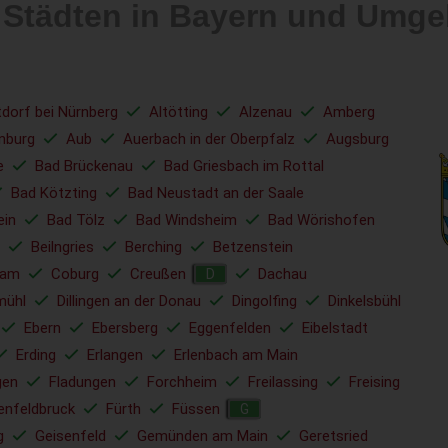
 Städten in Bayern und Umg
tdorf bei Nürnberg
Altötting
Alzenau
Amberg
nburg
Aub
Auerbach in der Oberpfalz
Augsburg
e
Bad Brückenau
Bad Griesbach im Rottal
Bad Kötzting
Bad Neustadt an der Saale
ein
Bad Tölz
Bad Windsheim
Bad Wörishofen
Beilngries
Berching
Betzenstein
ham
Coburg
Creußen
Dachau
D
mühl
Dillingen an der Donau
Dingolfing
Dinkelsbühl
Ebern
Ebersberg
Eggenfelden
Eibelstadt
Erding
Erlangen
Erlenbach am Main
gen
Fladungen
Forchheim
Freilassing
Freising
enfeldbruck
Fürth
Füssen
G
g
Geisenfeld
Gemünden am Main
Geretsried