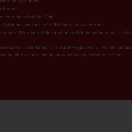
land - in 24 Stunden
utos mit
ssieren Sie sofort das Geld
e Auktionen, wir kaufen Ihr PKW direkt aus einer Hand
uch ohne TÜV oder mit Motorschaden, Getriebeschaden oder als Un
ansportern in Windsbach für Sie unterwegs, denn wir warten nur darau
en ein Angebot inklusive der bequemen Abholung bei Ihnen zu Hause.