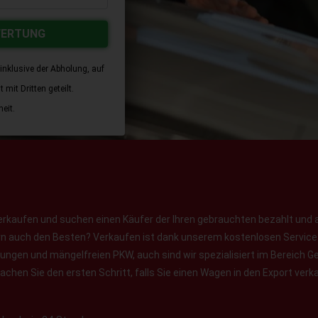
WERTUNG
inklusive der Abholung, auf
mit Dritten geteilt.
eit.
erkaufen und suchen einen Käufer der Ihren gebrauchten bezahlt und 
ern auch den Besten? Verkaufen ist dank unserem kostenlosen Service f
jungen und mängelfreien PKW, auch sind wir spezialisiert im Bereich
chen Sie den ersten Schritt, falls Sie einen Wagen in den Export verk