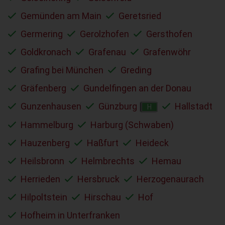
Gemünden am Main
Geretsried
Germering
Gerolzhofen
Gersthofen
Goldkronach
Grafenau
Grafenwöhr
Grafing bei München
Greding
Gräfenberg
Gundelfingen an der Donau
Gunzenhausen
Günzburg
Hallstadt
H
Hammelburg
Harburg (Schwaben)
Hauzenberg
Haßfurt
Heideck
Heilsbronn
Helmbrechts
Hemau
Herrieden
Hersbruck
Herzogenaurach
Hilpoltstein
Hirschau
Hof
Hofheim in Unterfranken