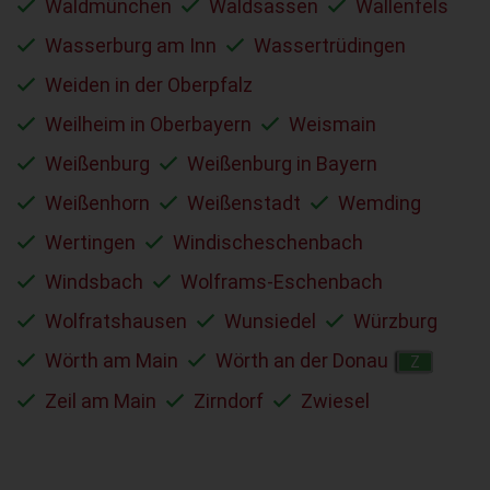
Waldmünchen
Waldsassen
Wallenfels
Wasserburg am Inn
Wassertrüdingen
Weiden in der Oberpfalz
Weilheim in Oberbayern
Weismain
Weißenburg
Weißenburg in Bayern
Weißenhorn
Weißenstadt
Wemding
Wertingen
Windischeschenbach
Windsbach
Wolframs-Eschenbach
Wolfratshausen
Wunsiedel
Würzburg
Wörth am Main
Wörth an der Donau
Z
Zeil am Main
Zirndorf
Zwiesel