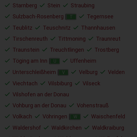
Starnberg
Stein
Straubing
Sulzbach-Rosenberg
Tegernsee
T
Teublitz
Teuschnitz
Thannhausen
Tirschenreuth
Tittmoning
Traunreut
Traunstein
Treuchtlingen
Trostberg
Töging am Inn
Uffenheim
U
Unterschleißheim
Velburg
Velden
V
Viechtach
Vilsbiburg
Vilseck
Vilshofen an der Donau
Vohburg an der Donau
Vohenstrauß
Volkach
Vöhringen
Waischenfeld
W
Waldershof
Waldkirchen
Waldkraiburg