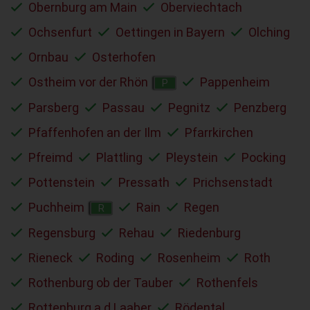
Obernburg am Main
Oberviechtach
Ochsenfurt
Oettingen in Bayern
Olching
Ornbau
Osterhofen
Ostheim vor der Rhön
Pappenheim
P
Parsberg
Passau
Pegnitz
Penzberg
Pfaffenhofen an der Ilm
Pfarrkirchen
Pfreimd
Plattling
Pleystein
Pocking
Pottenstein
Pressath
Prichsenstadt
Puchheim
Rain
Regen
R
Regensburg
Rehau
Riedenburg
Rieneck
Roding
Rosenheim
Roth
Rothenburg ob der Tauber
Rothenfels
Rottenburg a.d.Laaber
Rödental