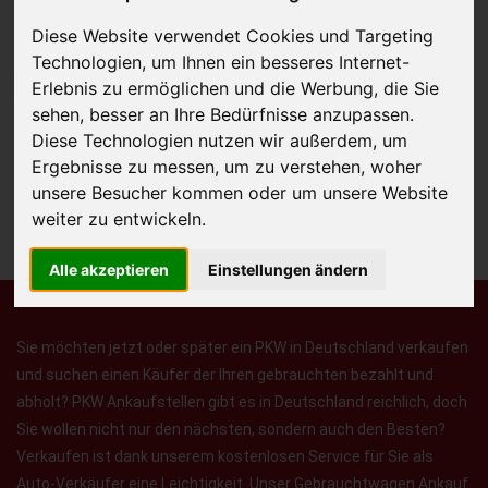
Diese Website verwendet Cookies und Targeting
Technologien, um Ihnen ein besseres Internet-
JETZT KOSTENLOSE BEWERTUNG
Erlebnis zu ermöglichen und die Werbung, die Sie
sehen, besser an Ihre Bedürfnisse anzupassen.
Diese Technologien nutzen wir außerdem, um
Kostenloses Angebot
für den Ankauf Ihres Autos inklusive der
Ergebnisse zu messen, um zu verstehen, woher
Abholung, auf Wunsch sofort Geld. Ihre Daten werden nicht mit Dritten
unsere Besucher kommen oder um unsere Website
geteilt.
weiter zu entwickeln.
Wir garantieren 100% Sicherheit.
Alle akzeptieren
Einstellungen ändern
Sie möchten jetzt oder später ein PKW in Deutschland verkaufen
und suchen einen Käufer der Ihren gebrauchten bezahlt und
abholt? PKW Ankaufstellen gibt es in Deutschland reichlich, doch
Sie wollen nicht nur den nächsten, sondern auch den Besten?
Verkaufen ist dank unserem kostenlosen Service für Sie als
Auto-Verkäufer eine Leichtigkeit. Unser Gebrauchtwagen Ankauf