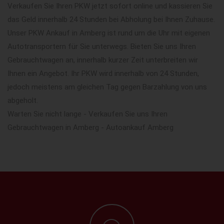
Verkaufen Sie Ihren PKW jetzt sofort online und kassieren Sie
das Geld innerhalb 24 Stunden bei Abholung bei Ihnen Zuhause.
Unser PKW Ankauf in Amberg ist rund um die Uhr mit eigenen
Autotransportern für Sie unterwegs. Bieten Sie uns Ihren
Gebrauchtwagen an, innerhalb kurzer Zeit unterbreiten wir
Ihnen ein Angebot. Ihr PKW wird innerhalb von 24 Stunden,
jedoch meistens am gleichen Tag gegen Barzahlung von uns
abgeholt.
Warten Sie nicht lange - Verkaufen Sie uns Ihren
Gebrauchtwagen in Amberg - Autoankauf Amberg