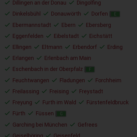
Dillingen an der Donau
Dingolfing
Dinkelsbühl
Donauwörth
Dorfen
E
Ebermannstadt
Ebern
Ebersberg
Eggenfelden
Eibelstadt
Eichstätt
Ellingen
Eltmann
Erbendorf
Erding
Erlangen
Erlenbach am Main
Eschenbach in der Oberpfalz
F
Feuchtwangen
Fladungen
Forchheim
Freilassing
Freising
Freystadt
Freyung
Furth im Wald
Fürstenfeldbruck
Fürth
Füssen
G
Garching bei München
Gefrees
Geiselhöring
Geisenfeld