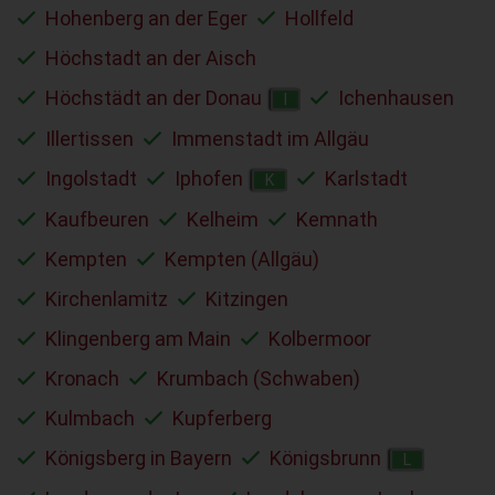
Hohenberg an der Eger
Hollfeld
Höchstadt an der Aisch
Höchstädt an der Donau
Ichenhausen
I
Illertissen
Immenstadt im Allgäu
Ingolstadt
Iphofen
Karlstadt
K
Kaufbeuren
Kelheim
Kemnath
Kempten
Kempten (Allgäu)
Kirchenlamitz
Kitzingen
Klingenberg am Main
Kolbermoor
Kronach
Krumbach (Schwaben)
Kulmbach
Kupferberg
Königsberg in Bayern
Königsbrunn
L