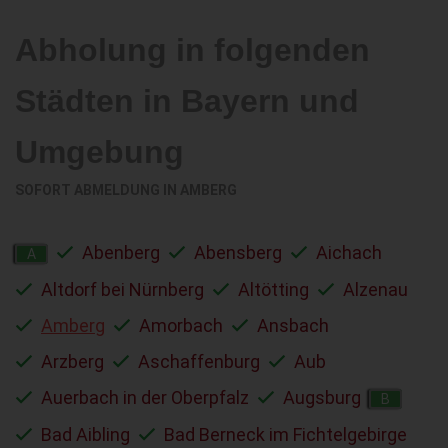
Abholung in folgenden
Städten in Bayern und
Umgebung
SOFORT ABMELDUNG IN
AMBERG
Abenberg
Abensberg
Aichach
A
Altdorf bei Nürnberg
Altötting
Alzenau
Amberg
Amorbach
Ansbach
Arzberg
Aschaffenburg
Aub
Auerbach in der Oberpfalz
Augsburg
B
Bad Aibling
Bad Berneck im Fichtelgebirge