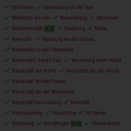
Monheim
Moosburg an der Isar
Mühldorf am Inn
Münchberg
München
Münnerstadt
Nabburg
Naila
N
Neu-Ulm
Neuburg an der Donau
Neumarkt in der Oberpfalz
Neumarkt-Sankt Veit
Neunburg vorm Wald
Neustadt am Kulm
Neustadt an der Aisch
Neustadt an der Donau
Neustadt an der Waldnaab
Neustadt bei Coburg
Neusäß
Neutraubling
Neuötting
Nittenau
Nürnberg
Nördlingen
Oberasbach
O