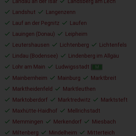
Landau an der Isar
Landsberg am Lech
Landshut
Langenzenn
Lauf an der Pegnitz
Laufen
Lauingen (Donau)
Leipheim
Leutershausen
Lichtenberg
Lichtenfels
Lindau (Bodensee)
Lindenberg im Allgäu
Lohr am Main
Ludwigsstadt
M
Mainbernheim
Mainburg
Marktbreit
Marktheidenfeld
Marktleuthen
Marktoberdorf
Marktredwitz
Marktsteft
Maxhütte-Haidhof
Mellrichstadt
Memmingen
Merkendorf
Miesbach
Miltenberg
Mindelheim
Mitterteich