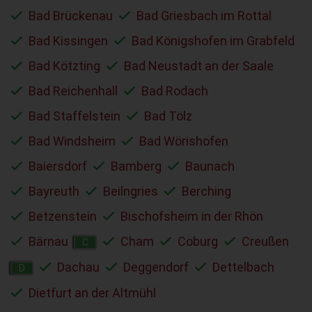
Bad Brückenau
Bad Griesbach im Rottal
Bad Kissingen
Bad Königshofen im Grabfeld
Bad Kötzting
Bad Neustadt an der Saale
Bad Reichenhall
Bad Rodach
Bad Staffelstein
Bad Tölz
Bad Windsheim
Bad Wörishofen
Baiersdorf
Bamberg
Baunach
Bayreuth
Beilngries
Berching
Betzenstein
Bischofsheim in der Rhön
Bärnau
Cham
Coburg
Creußen
C
Dachau
Deggendorf
Dettelbach
D
Dietfurt an der Altmühl