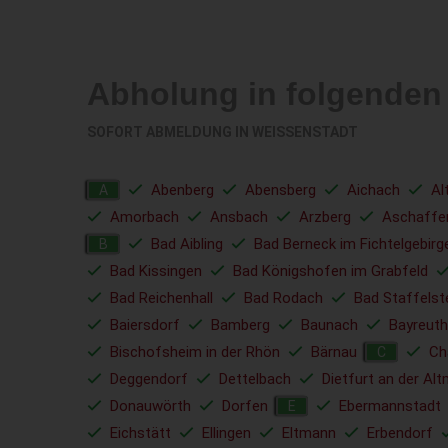
Abholung in folgenden
SOFORT ABMELDUNG IN
WEISSENSTADT
Abenberg
Abensberg
Aichach
Al
A
Amorbach
Ansbach
Arzberg
Aschaffe
Bad Aibling
Bad Berneck im Fichtelgebirg
B
Bad Kissingen
Bad Königshofen im Grabfeld
Bad Reichenhall
Bad Rodach
Bad Staffelst
Baiersdorf
Bamberg
Baunach
Bayreuth
Bischofsheim in der Rhön
Bärnau
C
C
Deggendorf
Dettelbach
Dietfurt an der Alt
Donauwörth
Dorfen
Ebermannstadt
E
Eichstätt
Ellingen
Eltmann
Erbendorf