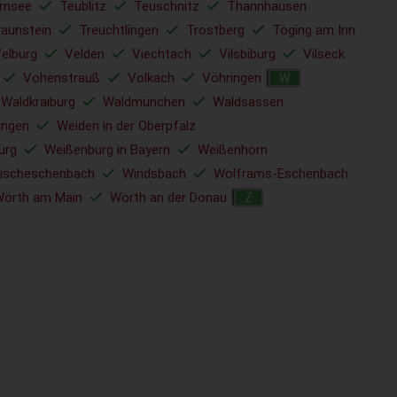
rnsee
Teublitz
Teuschnitz
Thannhausen
raunstein
Treuchtlingen
Trostberg
Töging am Inn
elburg
Velden
Viechtach
Vilsbiburg
Vilseck
Vohenstrauß
Volkach
Vöhringen
W
Waldkraiburg
Waldmünchen
Waldsassen
ingen
Weiden in der Oberpfalz
urg
Weißenburg in Bayern
Weißenhorn
ischeschenbach
Windsbach
Wolframs-Eschenbach
örth am Main
Wörth an der Donau
Z