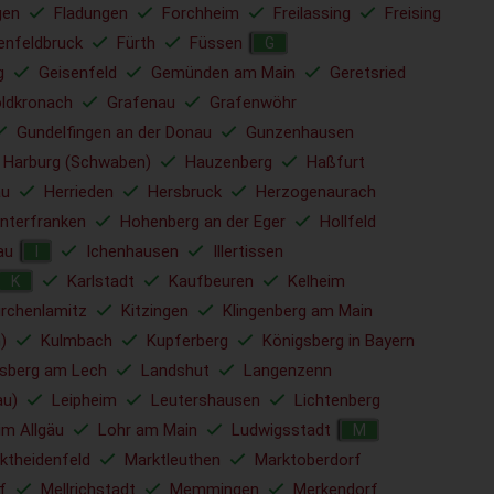
gen
Fladungen
Forchheim
Freilassing
Freising
enfeldbruck
Fürth
Füssen
G
g
Geisenfeld
Gemünden am Main
Geretsried
ldkronach
Grafenau
Grafenwöhr
Gundelfingen an der Donau
Gunzenhausen
Harburg (Schwaben)
Hauzenberg
Haßfurt
u
Herrieden
Hersbruck
Herzogenaurach
nterfranken
Hohenberg an der Eger
Hollfeld
au
Ichenhausen
Illertissen
I
Karlstadt
Kaufbeuren
Kelheim
K
irchenlamitz
Kitzingen
Klingenberg am Main
)
Kulmbach
Kupferberg
Königsberg in Bayern
sberg am Lech
Landshut
Langenzenn
au)
Leipheim
Leutershausen
Lichtenberg
im Allgäu
Lohr am Main
Ludwigsstadt
M
ktheidenfeld
Marktleuthen
Marktoberdorf
f
Mellrichstadt
Memmingen
Merkendorf