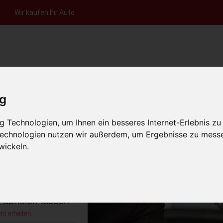
Wir kaufen Ihr Auto
nfrage per Hotline
Anfrage per WhatsApp
Anfrage 
+49 (0)800-0044333
+49 (0)157 - 849 157 78
anfrage
ig
HOME
KONTAKT
ÜBER UNS
AUT
 Technologien, um Ihnen ein besseres Internet-Erlebnis zu
 Technologien nutzen wir außerdem, um Ergebnisse zu mess
wickeln.
nstadt Bayern
)
s abholen lassen
to erhalten