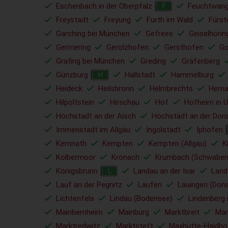
Eschenbach in der Oberpfalz
Feuchtwan
F
Freystadt
Freyung
Furth im Wald
Fürst
Garching bei München
Gefrees
Geiselhörin
Germering
Gerolzhofen
Gersthofen
Go
Grafing bei München
Greding
Gräfenberg
Günzburg
Hallstadt
Hammelburg
H
Heideck
Heilsbronn
Helmbrechts
Hema
Hilpoltstein
Hirschau
Hof
Hofheim in U
Höchstadt an der Aisch
Höchstädt an der Don
Immenstadt im Allgäu
Ingolstadt
Iphofen
Kemnath
Kempten
Kempten (Allgäu)
K
Kolbermoor
Kronach
Krumbach (Schwaben
Königsbrunn
Landau an der Isar
Land
L
Lauf an der Pegnitz
Laufen
Lauingen (Don
Lichtenfels
Lindau (Bodensee)
Lindenberg 
Mainbernheim
Mainburg
Marktbreit
Mar
Marktredwitz
Marktsteft
Maxhütte-Haidho