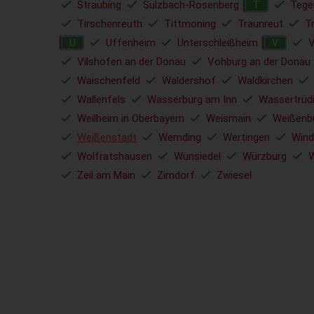
Straubing
Sulzbach-Rosenberg
Tege
T
Tirschenreuth
Tittmoning
Traunreut
T
Uffenheim
Unterschleißheim
V
U
V
Vilshofen an der Donau
Vohburg an der Donau
Waischenfeld
Waldershof
Waldkirchen
Wallenfels
Wasserburg am Inn
Wassertrüd
Weilheim in Oberbayern
Weismain
Weißenb
Weißenstadt
Wemding
Wertingen
Wind
Wolfratshausen
Wunsiedel
Würzburg
W
Zeil am Main
Zirndorf
Zwiesel