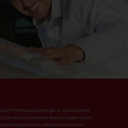
abholt? PKW Ankaufstellen gibt es in Deutschland
ür Sie als Auto-Verkäufer eine Leichtigkeit. Unser
 Gebrauchtwagen Export und kaufen somit auch