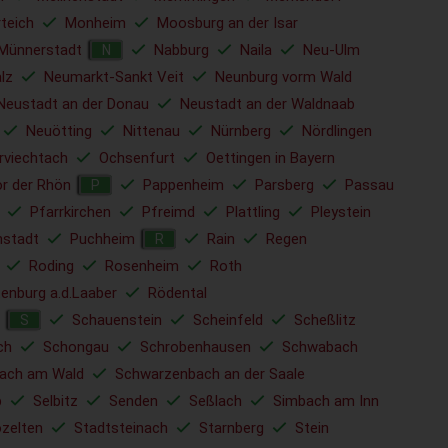
rteich
Monheim
Moosburg an der Isar
Münnerstadt
Nabburg
Naila
Neu-Ulm
N
lz
Neumarkt-Sankt Veit
Neunburg vorm Wald
Neustadt an der Donau
Neustadt an der Waldnaab
Neuötting
Nittenau
Nürnberg
Nördlingen
rviechtach
Ochsenfurt
Oettingen in Bayern
r der Rhön
Pappenheim
Parsberg
Passau
P
Pfarrkirchen
Pfreimd
Plattling
Pleystein
nstadt
Puchheim
Rain
Regen
R
Roding
Rosenheim
Roth
enburg a.d.Laaber
Rödental
Schauenstein
Scheinfeld
Scheßlitz
S
ch
Schongau
Schrobenhausen
Schwabach
ach am Wald
Schwarzenbach an der Saale
b
Selbitz
Senden
Seßlach
Simbach am Inn
ozelten
Stadtsteinach
Starnberg
Stein