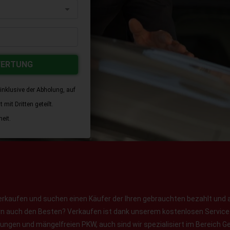
WERTUNG
inklusive der Abholung, auf
mit Dritten geteilt.
eit.
erkaufen und suchen einen Käufer der Ihren gebrauchten bezahlt und 
ern auch den Besten? Verkaufen ist dank unserem kostenlosen Service f
jungen und mängelfreien PKW, auch sind wir spezialisiert im Bereich