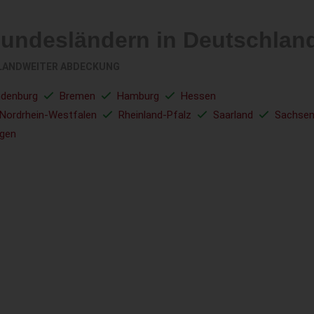
Bundesländern in Deutschlan
LANDWEITER ABDECKUNG
ndenburg
Bremen
Hamburg
Hessen
Nordrhein-Westfalen
Rheinland-Pfalz
Saarland
Sachse
ngen