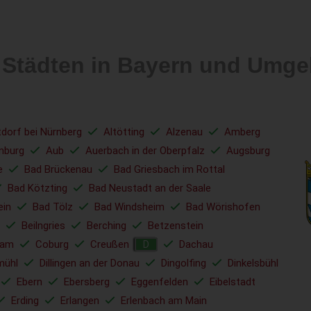
 Städten in Bayern und Umg
tdorf bei Nürnberg
Altötting
Alzenau
Amberg
nburg
Aub
Auerbach in der Oberpfalz
Augsburg
e
Bad Brückenau
Bad Griesbach im Rottal
Bad Kötzting
Bad Neustadt an der Saale
ein
Bad Tölz
Bad Windsheim
Bad Wörishofen
Beilngries
Berching
Betzenstein
ham
Coburg
Creußen
Dachau
D
mühl
Dillingen an der Donau
Dingolfing
Dinkelsbühl
Ebern
Ebersberg
Eggenfelden
Eibelstadt
Erding
Erlangen
Erlenbach am Main