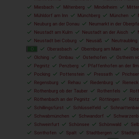
Miesbach
Miltenberg
Mindelheim
Mitte
Mühldorf am Inn
Münchberg
München
Neuburg an der Donau
Neumarkt in der Oberpfa
Neustadt am Kulm
Neustadt an der Aisch
Neustadt bei Coburg
Neusäß
Neutraubling
Oberasbach
Obernburg am Main
Obe
O
Olching
Ornbau
Osterhofen
Ostheim vo
Pegnitz
Penzberg
Pfaffenhofen an der Ilm
Pocking
Pottenstein
Pressath
Prichse
Regensburg
Rehau
Riedenburg
Rieneck
Rothenburg ob der Tauber
Rothenfels
Rott
Röthenbach an der Pegnitz
Röttingen
Rötz
Schillingsfürst
Schlüsselfeld
Schnaittenba
Schwabmünchen
Schwandorf
Schwarzenb
Schweinfurt
Schönsee
Schönwald
Sel
Sonthofen
Spalt
Stadtbergen
Stadtpr