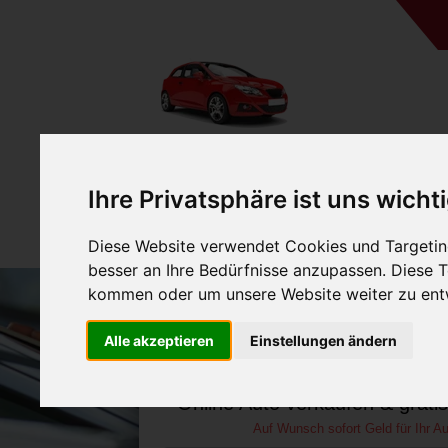
A
Ihre Privatsphäre ist uns wicht
Diese Website verwendet Cookies und Targeting
besser an Ihre Bedürfnisse anzupassen. Diese
kommen oder um unsere Website weiter zu ent
Auto verkaufen in Weiße
Alle akzeptieren
Einstellungen ändern
(Deutschland
Online Auto verkaufen & grati
Auf Wunsch sofort Geld für Ihr Au