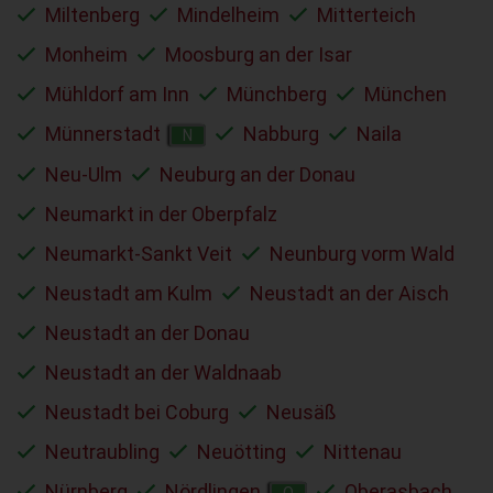
Miltenberg
Mindelheim
Mitterteich
Monheim
Moosburg an der Isar
Mühldorf am Inn
Münchberg
München
Münnerstadt
Nabburg
Naila
N
Neu-Ulm
Neuburg an der Donau
Neumarkt in der Oberpfalz
Neumarkt-Sankt Veit
Neunburg vorm Wald
Neustadt am Kulm
Neustadt an der Aisch
Neustadt an der Donau
Neustadt an der Waldnaab
Neustadt bei Coburg
Neusäß
Neutraubling
Neuötting
Nittenau
Nürnberg
Nördlingen
Oberasbach
O