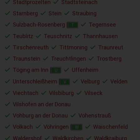
Stadtprozelten
Stadtsteinach
Starnberg
Stein
Straubing
Sulzbach-Rosenberg
Tegernsee
T
Teublitz
Teuschnitz
Thannhausen
Tirschenreuth
Tittmoning
Traunreut
Traunstein
Treuchtlingen
Trostberg
Töging am Inn
Uffenheim
U
Unterschleißheim
Velburg
Velden
V
Viechtach
Vilsbiburg
Vilseck
Vilshofen an der Donau
Vohburg an der Donau
Vohenstrauß
Volkach
Vöhringen
Waischenfeld
W
Waldershof
Waldkirchen
Waldkraiburg