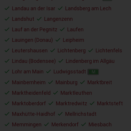
Landau an der Isar
Landsberg am Lech
Landshut
Langenzenn
Lauf an der Pegnitz
Laufen
Lauingen (Donau)
Leipheim
Leutershausen
Lichtenberg
Lichtenfels
Lindau (Bodensee)
Lindenberg im Allgäu
Lohr am Main
Ludwigsstadt
M
Mainbernheim
Mainburg
Marktbreit
Marktheidenfeld
Marktleuthen
Marktoberdorf
Marktredwitz
Marktsteft
Maxhütte-Haidhof
Mellrichstadt
Memmingen
Merkendorf
Miesbach