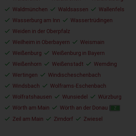
Waldmünchen
Waldsassen
Wallenfels
Wasserburg am Inn
Wassertrüdingen
Weiden in der Oberpfalz
Weilheim in Oberbayern
Weismain
Weißenburg
Weißenburg in Bayern
Weißenhorn
Weißenstadt
Wemding
Wertingen
Windischeschenbach
Windsbach
Wolframs-Eschenbach
Wolfratshausen
Wunsiedel
Würzburg
Wörth am Main
Wörth an der Donau
Z
Zeil am Main
Zirndorf
Zwiesel