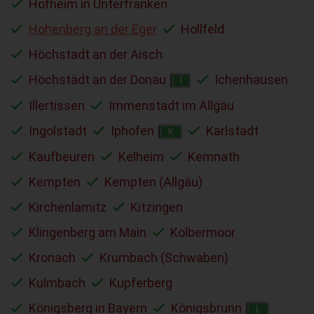
Hofheim in Unterfranken
Hohenberg an der Eger
Hollfeld
Höchstadt an der Aisch
Höchstädt an der Donau
Ichenhausen
I
Illertissen
Immenstadt im Allgäu
Ingolstadt
Iphofen
Karlstadt
K
Kaufbeuren
Kelheim
Kemnath
Kempten
Kempten (Allgäu)
Kirchenlamitz
Kitzingen
Klingenberg am Main
Kolbermoor
Kronach
Krumbach (Schwaben)
Kulmbach
Kupferberg
Königsberg in Bayern
Königsbrunn
L