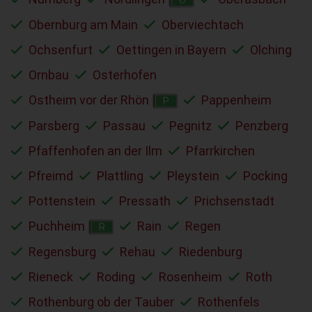
Obernburg am Main
Oberviechtach
Ochsenfurt
Oettingen in Bayern
Olching
Ornbau
Osterhofen
Ostheim vor der Rhön
Pappenheim
P
Parsberg
Passau
Pegnitz
Penzberg
Pfaffenhofen an der Ilm
Pfarrkirchen
Pfreimd
Plattling
Pleystein
Pocking
Pottenstein
Pressath
Prichsenstadt
Puchheim
Rain
Regen
R
Regensburg
Rehau
Riedenburg
Rieneck
Roding
Rosenheim
Roth
Rothenburg ob der Tauber
Rothenfels