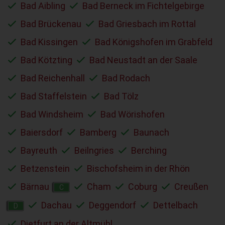
Bad Aibling
Bad Berneck im Fichtelgebirge
Bad Brückenau
Bad Griesbach im Rottal
Bad Kissingen
Bad Königshofen im Grabfeld
Bad Kötzting
Bad Neustadt an der Saale
Bad Reichenhall
Bad Rodach
Bad Staffelstein
Bad Tölz
Bad Windsheim
Bad Wörishofen
Baiersdorf
Bamberg
Baunach
Bayreuth
Beilngries
Berching
Betzenstein
Bischofsheim in der Rhön
Bärnau
Cham
Coburg
Creußen
C
Dachau
Deggendorf
Dettelbach
D
Dietfurt an der Altmühl