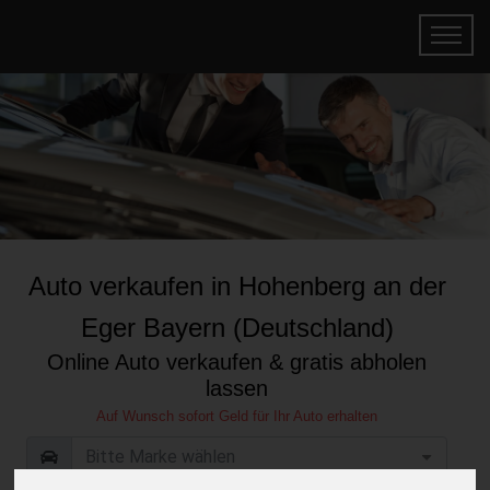
Auto verkaufen in Hohenberg an der
Eger Bayern (Deutschland)
Online Auto verkaufen & gratis abholen
lassen
Auf Wunsch sofort Geld für Ihr Auto erhalten