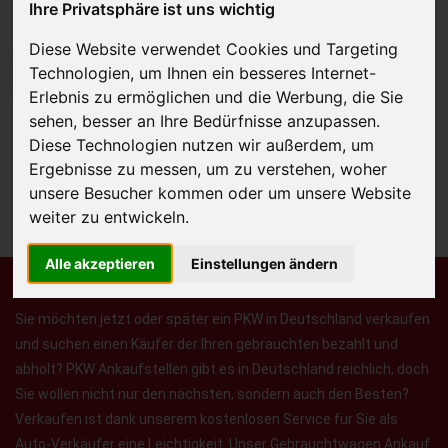
Ihre Privatsphäre ist uns wichtig
Diese Website verwendet Cookies und Targeting
Technologien, um Ihnen ein besseres Internet-
JETZT KOSTENLOSE BEWERTUNG
Erlebnis zu ermöglichen und die Werbung, die Sie
sehen, besser an Ihre Bedürfnisse anzupassen.
Kostenloses Angebot
für den Ankauf Ihres Autos inklusive der
Diese Technologien nutzen wir außerdem, um
Abholung, auf Wunsch sofort Geld. Ihre Daten werden nicht mit Dritten
Ergebnisse zu messen, um zu verstehen, woher
geteilt.
unsere Besucher kommen oder um unsere Website
Wir garantieren 100% Sicherheit.
weiter zu entwickeln.
Alle akzeptieren
Einstellungen ändern
Sie möchten jetzt oder später ein PKW in Deutschland verkaufen
und suchen einen Käufer der Ihren gebrauchten bezahlt und
abholt? PKW Ankaufstellen gibt es in Deutschland reichlich, doch
Sie wollen nicht nur den nächsten, sondern auch den Besten?
Verkaufen ist dank unserem kostenlosen Service für Sie als
Auto-Verkäufer eine Leichtigkeit. Unser Gebrauchtwagen Ankauf