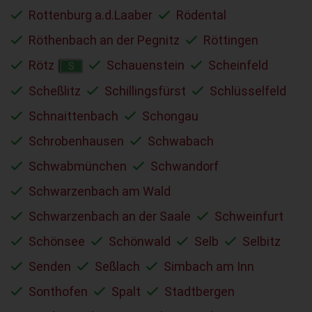
Rottenburg a.d.Laaber
Rödental
Röthenbach an der Pegnitz
Röttingen
Rötz
Schauenstein
Scheinfeld
S
Scheßlitz
Schillingsfürst
Schlüsselfeld
Schnaittenbach
Schongau
Schrobenhausen
Schwabach
Schwabmünchen
Schwandorf
Schwarzenbach am Wald
Schwarzenbach an der Saale
Schweinfurt
Schönsee
Schönwald
Selb
Selbitz
Senden
Seßlach
Simbach am Inn
Sonthofen
Spalt
Stadtbergen