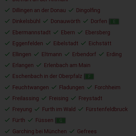
Dillingen an der Donau
Dingolfing
Dinkelsbühl
Donauwörth
Dorfen
E
Ebermannstadt
Ebern
Ebersberg
Eggenfelden
Eibelstadt
Eichstätt
Ellingen
Eltmann
Erbendorf
Erding
Erlangen
Erlenbach am Main
Eschenbach in der Oberpfalz
F
Feuchtwangen
Fladungen
Forchheim
Freilassing
Freising
Freystadt
Freyung
Furth im Wald
Fürstenfeldbruck
Fürth
Füssen
G
Garching bei München
Gefrees