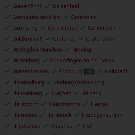
Geiselhöring
Geisenfeld
Gemünden am Main
Geretsried
Germering
Gerolzhofen
Gersthofen
Goldkronach
Grafenau
Grafenwöhr
Grafing bei München
Greding
Gräfenberg
Gundelfingen an der Donau
Gunzenhausen
Günzburg
Hallstadt
H
Hammelburg
Harburg (Schwaben)
Hauzenberg
Haßfurt
Heideck
Heilsbronn
Helmbrechts
Hemau
Herrieden
Hersbruck
Herzogenaurach
Hilpoltstein
Hirschau
Hof