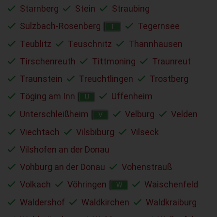
Starnberg
Stein
Straubing
Sulzbach-Rosenberg
Tegernsee
T
Teublitz
Teuschnitz
Thannhausen
Tirschenreuth
Tittmoning
Traunreut
Traunstein
Treuchtlingen
Trostberg
Töging am Inn
Uffenheim
U
Unterschleißheim
Velburg
Velden
V
Viechtach
Vilsbiburg
Vilseck
Vilshofen an der Donau
Vohburg an der Donau
Vohenstrauß
Volkach
Vöhringen
Waischenfeld
W
Waldershof
Waldkirchen
Waldkraiburg