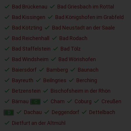
Bad Brückenau
Bad Griesbach im Rottal
Bad Kissingen
Bad Königshofen im Grabfeld
Bad Kötzting
Bad Neustadt an der Saale
Bad Reichenhall
Bad Rodach
Bad Staffelstein
Bad Tölz
Bad Windsheim
Bad Wörishofen
Baiersdorf
Bamberg
Baunach
Bayreuth
Beilngries
Berching
Betzenstein
Bischofsheim in der Rhön
Bärnau
Cham
Coburg
Creußen
C
Dachau
Deggendorf
Dettelbach
D
Dietfurt an der Altmühl