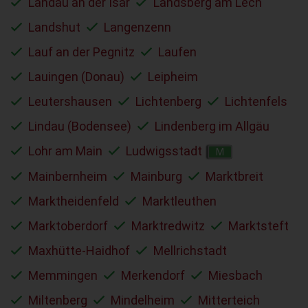
Landau an der Isar
Landsberg am Lech
Landshut
Langenzenn
Lauf an der Pegnitz
Laufen
Lauingen (Donau)
Leipheim
Leutershausen
Lichtenberg
Lichtenfels
Lindau (Bodensee)
Lindenberg im Allgäu
Lohr am Main
Ludwigsstadt
M
Mainbernheim
Mainburg
Marktbreit
Marktheidenfeld
Marktleuthen
Marktoberdorf
Marktredwitz
Marktsteft
Maxhütte-Haidhof
Mellrichstadt
Memmingen
Merkendorf
Miesbach
Miltenberg
Mindelheim
Mitterteich