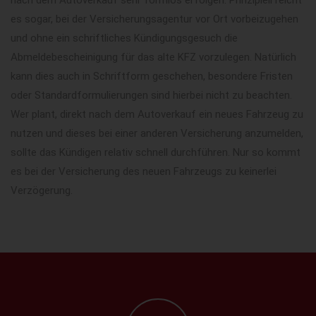
es sogar, bei der Versicherungsagentur vor Ort vorbeizugehen
und ohne ein schriftliches Kündigungsgesuch die
Abmeldebescheinigung für das alte KFZ vorzulegen. Natürlich
kann dies auch in Schriftform geschehen, besondere Fristen
oder Standardformulierungen sind hierbei nicht zu beachten.
Wer plant, direkt nach dem Autoverkauf ein neues Fahrzeug zu
nutzen und dieses bei einer anderen Versicherung anzumelden,
sollte das Kündigen relativ schnell durchführen. Nur so kommt
es bei der Versicherung des neuen Fahrzeugs zu keinerlei
Verzögerung.