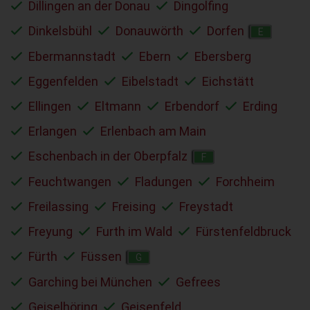
Dillingen an der Donau
Dingolfing
Dinkelsbühl
Donauwörth
Dorfen
E
Ebermannstadt
Ebern
Ebersberg
Eggenfelden
Eibelstadt
Eichstätt
Ellingen
Eltmann
Erbendorf
Erding
Erlangen
Erlenbach am Main
Eschenbach in der Oberpfalz
F
Feuchtwangen
Fladungen
Forchheim
Freilassing
Freising
Freystadt
Freyung
Furth im Wald
Fürstenfeldbruck
Fürth
Füssen
G
Garching bei München
Gefrees
Geiselhöring
Geisenfeld