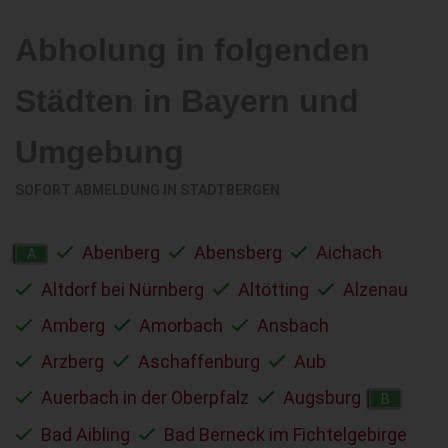
Abholung in folgenden
Städten in Bayern und
Umgebung
SOFORT ABMELDUNG IN
STADTBERGEN
Abenberg
Abensberg
Aichach
A
Altdorf bei Nürnberg
Altötting
Alzenau
Amberg
Amorbach
Ansbach
Arzberg
Aschaffenburg
Aub
Auerbach in der Oberpfalz
Augsburg
B
Bad Aibling
Bad Berneck im Fichtelgebirge