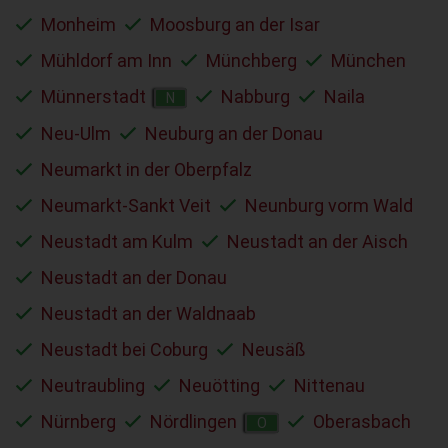
Monheim
Moosburg an der Isar
Mühldorf am Inn
Münchberg
München
Münnerstadt
Nabburg
Naila
N
Neu-Ulm
Neuburg an der Donau
Neumarkt in der Oberpfalz
Neumarkt-Sankt Veit
Neunburg vorm Wald
Neustadt am Kulm
Neustadt an der Aisch
Neustadt an der Donau
Neustadt an der Waldnaab
Neustadt bei Coburg
Neusäß
Neutraubling
Neuötting
Nittenau
Nürnberg
Nördlingen
Oberasbach
O