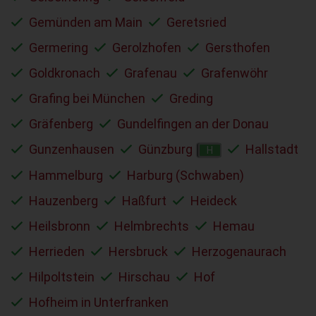
Gemünden am Main
Geretsried
Germering
Gerolzhofen
Gersthofen
Goldkronach
Grafenau
Grafenwöhr
Grafing bei München
Greding
Gräfenberg
Gundelfingen an der Donau
Gunzenhausen
Günzburg
Hallstadt
H
Hammelburg
Harburg (Schwaben)
Hauzenberg
Haßfurt
Heideck
Heilsbronn
Helmbrechts
Hemau
Herrieden
Hersbruck
Herzogenaurach
Hilpoltstein
Hirschau
Hof
Hofheim in Unterfranken