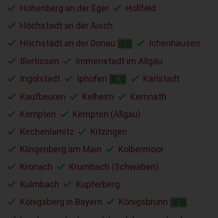
Hohenberg an der Eger
Hollfeld
Höchstadt an der Aisch
Höchstädt an der Donau
Ichenhausen
I
Illertissen
Immenstadt im Allgäu
Ingolstadt
Iphofen
Karlstadt
K
Kaufbeuren
Kelheim
Kemnath
Kempten
Kempten (Allgäu)
Kirchenlamitz
Kitzingen
Klingenberg am Main
Kolbermoor
Kronach
Krumbach (Schwaben)
Kulmbach
Kupferberg
Königsberg in Bayern
Königsbrunn
L