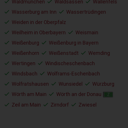
Waldmünchen
Waldsassen
Wallenfels
Wasserburg am Inn
Wassertrüdingen
Weiden in der Oberpfalz
Weilheim in Oberbayern
Weismain
Weißenburg
Weißenburg in Bayern
Weißenhorn
Weißenstadt
Wemding
Wertingen
Windischeschenbach
Windsbach
Wolframs-Eschenbach
Wolfratshausen
Wunsiedel
Würzburg
Wörth am Main
Wörth an der Donau
Z
Zeil am Main
Zirndorf
Zwiesel