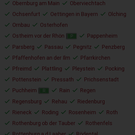
Obernburg am Main
Oberviechtach
Ochsenfurt
Oettingen in Bayern
Olching
Ornbau
Osterhofen
Ostheim vor der Rhön
Pappenheim
P
Parsberg
Passau
Pegnitz
Penzberg
Pfaffenhofen an der Ilm
Pfarrkirchen
Pfreimd
Plattling
Pleystein
Pocking
Pottenstein
Pressath
Prichsenstadt
Puchheim
Rain
Regen
R
Regensburg
Rehau
Riedenburg
Rieneck
Roding
Rosenheim
Roth
Rothenburg ob der Tauber
Rothenfels
Rottenburg a.d.Laaber
Rödental