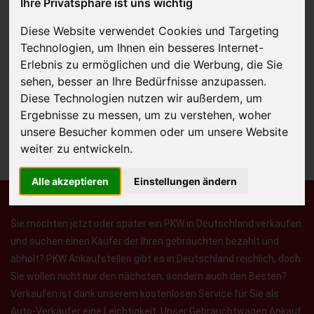
Ihre Privatsphäre ist uns wichtig
Diese Website verwendet Cookies und Targeting
Technologien, um Ihnen ein besseres Internet-
JETZT KOSTENLOSE BEWERTUNG
Erlebnis zu ermöglichen und die Werbung, die Sie
sehen, besser an Ihre Bedürfnisse anzupassen.
Kostenloses Angebot
für den Ankauf Ihres Autos inklusive der
Diese Technologien nutzen wir außerdem, um
Abholung, auf Wunsch sofort Geld. Ihre Daten werden nicht mit Dritten
Ergebnisse zu messen, um zu verstehen, woher
geteilt.
unsere Besucher kommen oder um unsere Website
weiter zu entwickeln.
Wir garantieren 100% Sicherheit.
Alle akzeptieren
Einstellungen ändern
Sie möchten jetzt oder später ein PKW in Deutschland verkaufen
und suchen einen Käufer der Ihren gebrauchten bezahlt und
abholt? PKW Ankaufstellen gibt es in Deutschland reichlich, doch
Sie wollen nicht nur den nächsten, sondern auch den Besten?
Verkaufen ist dank unserem kostenlosen Service für Sie als
Auto-Verkäufer eine Leichtigkeit. Unser Gebrauchtwagen Ankauf