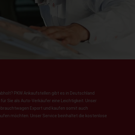
abholt? PKW Ankaufstellen gibt es in Deutschland
ür Sie als Auto-Verkäufer eine Leichtigkeit. Unser
 Gebrauchtwagen Export und kaufen somit auch
aufen möchten. Unser Service beinhaltet die kostenlose