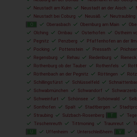
Neustadt am Kulm
Neustadt an der Aisch
Neustadt bei Coburg
Neusäß
Neutraubling
Oberasbach
Obernburg am Main
Obe
O
Olching
Ornbau
Osterhofen
Ostheim vo
Pegnitz
Penzberg
Pfaffenhofen an der Ilm
Pocking
Pottenstein
Pressath
Prichse
Regensburg
Rehau
Riedenburg
Rieneck
Rothenburg ob der Tauber
Rothenfels
Rott
Röthenbach an der Pegnitz
Röttingen
Rötz
Schillingsfürst
Schlüsselfeld
Schnaittenba
Schwabmünchen
Schwandorf
Schwarzenb
Schweinfurt
Schönsee
Schönwald
Sel
Sonthofen
Spalt
Stadtbergen
Stadtpr
Straubing
Sulzbach-Rosenberg
Tege
T
Tirschenreuth
Tittmoning
Traunreut
T
Uffenheim
Unterschleißheim
V
U
V