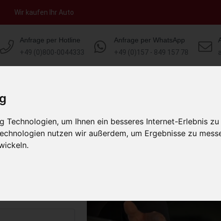
Wir kaufen Ihr Auto
Anfrage per Hotline
Anfrage per WhatsApp
+49 (0)800-0044333
+49 (0)157 - 849 157 78
HOME
KONTAKT
ÜBER UNS
AUT
ig
 Technologien, um Ihnen ein besseres Internet-Erlebnis zu
nfels Bayern
 Technologien nutzen wir außerdem, um Ergebnisse zu mess
)
wickeln.
s abholen lassen
to erhalten