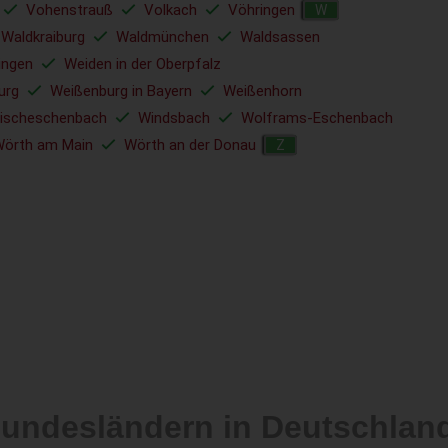
Vohenstrauß
Volkach
Vöhringen
W
Waldkraiburg
Waldmünchen
Waldsassen
ingen
Weiden in der Oberpfalz
urg
Weißenburg in Bayern
Weißenhorn
ischeschenbach
Windsbach
Wolframs-Eschenbach
örth am Main
Wörth an der Donau
Z
Bundesländern in Deutschlan