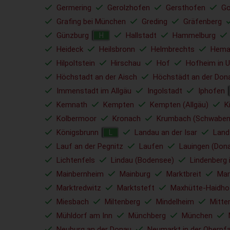
Germering
Gerolzhofen
Gersthofen
Go
Grafing bei München
Greding
Gräfenberg
Günzburg
Hallstadt
Hammelburg
H
Heideck
Heilsbronn
Helmbrechts
Hema
Hilpoltstein
Hirschau
Hof
Hofheim in U
Höchstadt an der Aisch
Höchstädt an der Don
Immenstadt im Allgäu
Ingolstadt
Iphofen
Kemnath
Kempten
Kempten (Allgäu)
K
Kolbermoor
Kronach
Krumbach (Schwaben
Königsbrunn
Landau an der Isar
Land
L
Lauf an der Pegnitz
Laufen
Lauingen (Don
Lichtenfels
Lindau (Bodensee)
Lindenberg 
Mainbernheim
Mainburg
Marktbreit
Mar
Marktredwitz
Marktsteft
Maxhütte-Haidho
Miesbach
Miltenberg
Mindelheim
Mitte
Mühldorf am Inn
Münchberg
München
Neuburg an der Donau
Neumarkt in der Oberpfa