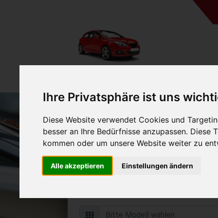
Ihre Privatsphäre ist uns wicht
Diese Website verwendet Cookies und Targeting
Auto verkaufen in Walle
besser an Ihre Bedürfnisse anzupassen. Diese
(Deutschland
kommen oder um unsere Website weiter zu ent
Online Auto verkaufen & grati
Alle akzeptieren
Einstellungen ändern
Auf Wunsch sofort Geld für Ihr Au