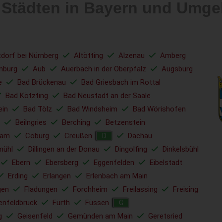
 Städten in Bayern und Umg
tdorf bei Nürnberg
Altötting
Alzenau
Amberg
nburg
Aub
Auerbach in der Oberpfalz
Augsburg
e
Bad Brückenau
Bad Griesbach im Rottal
Bad Kötzting
Bad Neustadt an der Saale
ein
Bad Tölz
Bad Windsheim
Bad Wörishofen
Beilngries
Berching
Betzenstein
ham
Coburg
Creußen
Dachau
D
mühl
Dillingen an der Donau
Dingolfing
Dinkelsbühl
Ebern
Ebersberg
Eggenfelden
Eibelstadt
Erding
Erlangen
Erlenbach am Main
gen
Fladungen
Forchheim
Freilassing
Freising
enfeldbruck
Fürth
Füssen
G
g
Geisenfeld
Gemünden am Main
Geretsried