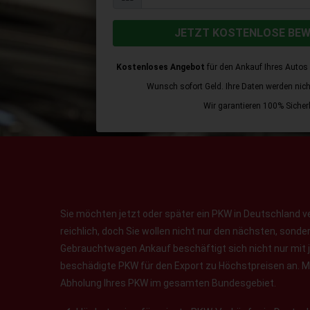
JETZT KOSTENLOSE BE
Kostenloses Angebot
für den Ankauf Ihres Autos 
Wunsch sofort Geld. Ihre Daten werden nicht 
Wir garantieren 100% Sicherh
Sie möchten jetzt oder später ein PKW in Deutschland v
reichlich, doch Sie wollen nicht nur den nächsten, sond
Gebrauchtwagen Ankauf beschäftigt sich nicht nur mit 
beschädigte PKW für den Export zu Höchstpreisen an. Ma
Abholung Ihres PKW im gesamten Bundesgebiet.