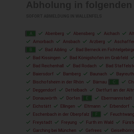
Abholung in folgenden
SOFORT ABMELDUNG IN
WALLENFELS
Abenberg
Abensberg
Aichach
Al
A
Amorbach
Ansbach
Arzberg
Aschaffe
Bad Aibling
Bad Berneck im Fichtelgebirg
B
Bad Kissingen
Bad Königshofen im Grabfeld
Bad Reichenhall
Bad Rodach
Bad Staffelst
Baiersdorf
Bamberg
Baunach
Bayreuth
Bischofsheim in der Rhön
Bärnau
C
C
Deggendorf
Dettelbach
Dietfurt an der Alt
Donauwörth
Dorfen
Ebermannstadt
E
Eichstätt
Ellingen
Eltmann
Erbendorf
Eschenbach in der Oberpfalz
Feuchtwan
F
Freystadt
Freyung
Furth im Wald
Fürst
Garching bei München
Gefrees
Geiselhörin