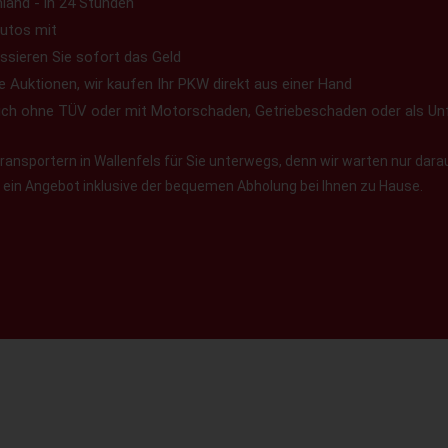
land - in 24 Stunden
utos mit
ssieren Sie sofort das Geld
e Auktionen, wir kaufen Ihr PKW direkt aus einer Hand
uch ohne TÜV oder mit Motorschaden, Getriebeschaden oder als Un
ansportern in Wallenfels für Sie unterwegs, denn wir warten nur darau
en ein Angebot inklusive der bequemen Abholung bei Ihnen zu Hause.