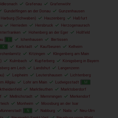
ldkronach
Grafenau
Grafenwöhr
Gundelfingen an der Donau
Gunzenhausen
Harburg (Schwaben)
Hauzenberg
Haßfurt
u
Herrieden
Hersbruck
Herzogenaurach
nterfranken
Hohenberg an der Eger
Hollfeld
au
Ichenhausen
Illertissen
I
Karlstadt
Kaufbeuren
Kelheim
K
irchenlamitz
Kitzingen
Klingenberg am Main
)
Kulmbach
Kupferberg
Königsberg in Bayern
sberg am Lech
Landshut
Langenzenn
au)
Leipheim
Leutershausen
Lichtenberg
im Allgäu
Lohr am Main
Ludwigsstadt
M
ktheidenfeld
Marktleuthen
Marktoberdorf
f
Mellrichstadt
Memmingen
Merkendorf
rteich
Monheim
Moosburg an der Isar
Münnerstadt
Nabburg
Naila
Neu-Ulm
N
lz
Neumarkt-Sankt Veit
Neunburg vorm Wald