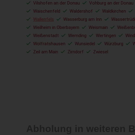
Vilshofen an der Donau
Vohburg an der Donau
Waischenfeld
Waldershof
Waldkirchen
Wallenfels
Wasserburg am Inn
Wassertrüd
Weilheim in Oberbayern
Weismain
Weißenb
Weißenstadt
Wemding
Wertingen
Wind
Wolfratshausen
Wunsiedel
Würzburg
W
Zeil am Main
Zirndorf
Zwiesel
Abholung in weiteren 