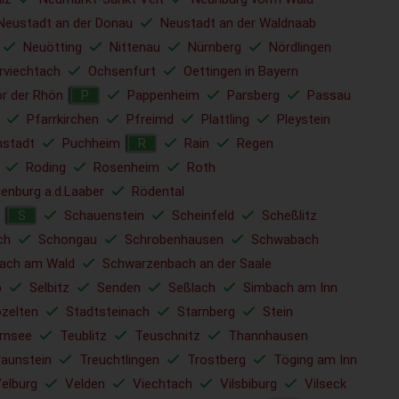
Neustadt an der Donau
Neustadt an der Waldnaab
Neuötting
Nittenau
Nürnberg
Nördlingen
rviechtach
Ochsenfurt
Oettingen in Bayern
r der Rhön
Pappenheim
Parsberg
Passau
P
Pfarrkirchen
Pfreimd
Plattling
Pleystein
nstadt
Puchheim
Rain
Regen
R
Roding
Rosenheim
Roth
enburg a.d.Laaber
Rödental
Schauenstein
Scheinfeld
Scheßlitz
S
ch
Schongau
Schrobenhausen
Schwabach
ach am Wald
Schwarzenbach an der Saale
b
Selbitz
Senden
Seßlach
Simbach am Inn
ozelten
Stadtsteinach
Starnberg
Stein
rnsee
Teublitz
Teuschnitz
Thannhausen
raunstein
Treuchtlingen
Trostberg
Töging am Inn
elburg
Velden
Viechtach
Vilsbiburg
Vilseck